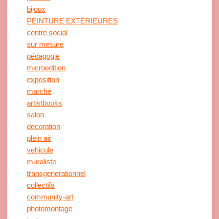
bijoux
PEINTURE EXTÉRIEURES
centre social
sur mesure
pédagogie
microedition
exposition
marché
artistbooks
salon
decoration
plein air
vehicule
muraliste
transgenerationnel
collectifs
community-art
photomontage