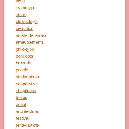
instu
cyanotype
stand
clownologie
divination
artiste de terrain
ameublements
philo-typo
concepts
broderie
poesie
studio-photo
coopérative
chapiteaux
tentes
debat
architecture
festival
tentedartiste