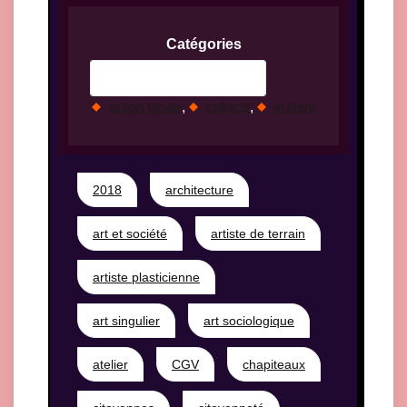
Catégories
, 
, 
action locale
collectif
militant
2018
architecture
art et société
artiste de terrain
artiste plasticienne
art singulier
art sociologique
atelier
CGV
chapiteaux