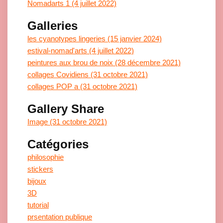
Nomadarts 1 (4 juillet 2022)
Galleries
les cyanotypes lingeries (15 janvier 2024)
estival-nomad'arts (4 juillet 2022)
peintures aux brou de noix (28 décembre 2021)
collages Covidiens (31 octobre 2021)
collages POP a (31 octobre 2021)
Gallery Share
Image (31 octobre 2021)
Catégories
philosophie
stickers
bijoux
3D
tutorial
prsentation publique