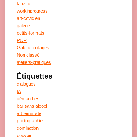
fanzine
workinprogress
art-covidien
galerie
petits-formats
POP
Galerie-collages
Non classé
ateliers-pratiques
Étiquettes
dialogues
IA
démarches
bar sans alcool
art feministe
photographie
domination
pouvoir