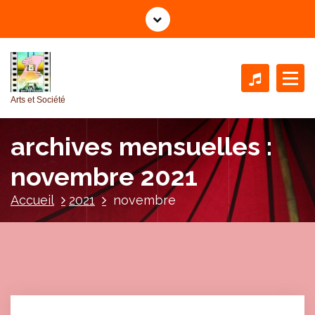
A
l
l
e
r
a
Arts et Société
u
c
archives mensuelles :
o
n
novembre 2021
t
e
Accueil
2021
novembre
n
u