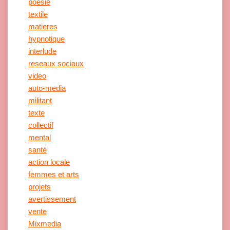
poesie
textile
matieres
hypnotique
interlude
reseaux sociaux
video
auto-media
militant
texte
collectif
mental
santé
action locale
femmes et arts
projets
avertissement
vente
Mixmedia