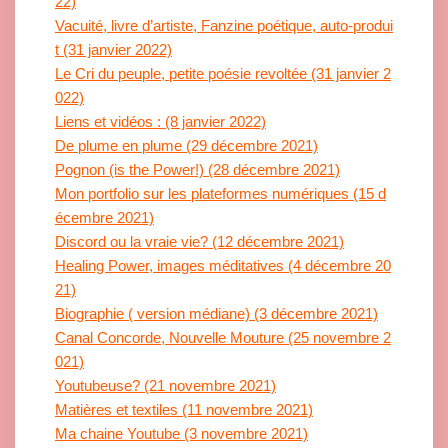
22)
Vacuité, livre d’artiste, Fanzine poétique, auto-produi
t (31 janvier 2022)
Le Cri du peuple, petite poésie revoltée (31 janvier 2
022)
Liens et vidéos : (8 janvier 2022)
De plume en plume (29 décembre 2021)
Pognon (is the Power!) (28 décembre 2021)
Mon portfolio sur les plateformes numériques (15 d
écembre 2021)
Discord ou la vraie vie? (12 décembre 2021)
Healing Power, images méditatives (4 décembre 20
21)
Biographie ( version médiane) (3 décembre 2021)
Canal Concorde, Nouvelle Mouture (25 novembre 2
021)
Youtubeuse? (21 novembre 2021)
Matières et textiles (11 novembre 2021)
Ma chaine Youtube (3 novembre 2021)