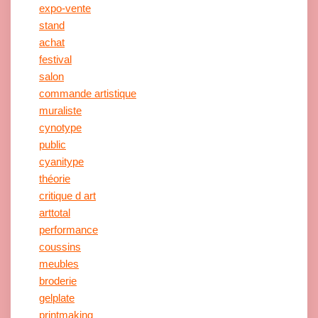
expo-vente
stand
achat
festival
salon
commande artistique
muraliste
cynotype
public
cyanitype
théorie
critique d art
arttotal
performance
coussins
meubles
broderie
gelplate
printmaking