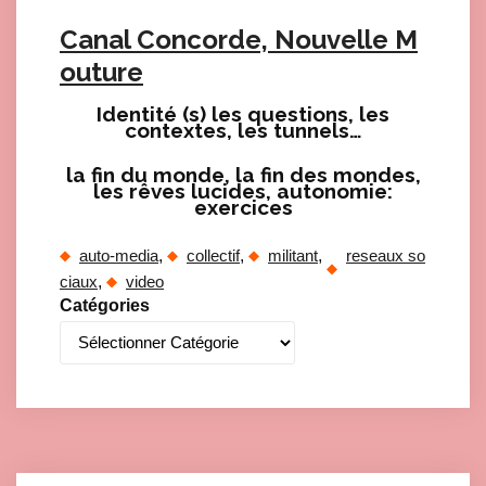
Canal Concorde, Nouvelle M
outure
Identité (s) les questions, les
contextes, les tunnels…
la fin du monde, la fin des mondes,
les rêves lucides, autonomie:
Click here to accept Marketing cookies and load this content
exercices
, 
, 
, 
auto-media
collectif
militant
reseaux so
Click here to accept Marketing cookies and load this content
, 
ciaux
video
Catégories