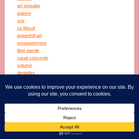
art singulier
poeme
sos
ze filosof
powerfull-art
empowerment
libre parole
canal concorde
volume
dentelles
matiere
latex
textile
expérimental
facebook
instagram
feminisme
Radio