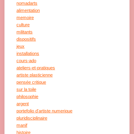
nomadarts
alimentation
memoire
culture
militants
dispositifs
jeux
installations
cours-ado
ateliers-et-pratiques
artiste plasticienne
pensée critique
sur la toile
philosophie
argent
portefolio d'artiste numerique
pluridisciplinaire
manif
histoire