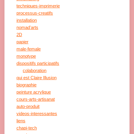
techniques-imprimerie
processus-creatifs
installation
nomad'arts
2D
papier
male-female
monotype
dispositifs participatifs
colaboration
qui est Claire Illusion
biographie
peinture acrylique
cours-arts-artisanat
auto-produit
videos-interessantes
liens
chapi-tech