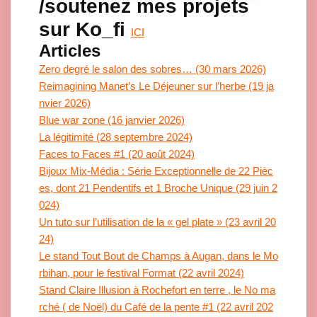
/soutenez mes projets
sur Ko_fi
ICI
Articles
Zero degré le salon des sobres… (30 mars 2026)
Reimagining Manet’s Le Déjeuner sur l’herbe (19 ja
nvier 2026)
Blue war zone (16 janvier 2026)
La légitimité (28 septembre 2024)
Faces to Faces #1 (20 août 2024)
Bijoux Mix-Média : Série Exceptionnelle de 22 Pièc
es, dont 21 Pendentifs et 1 Broche Unique (29 juin 2
024)
Un tuto sur l’utilisation de la « gel plate » (23 avril 20
24)
Le stand Tout Bout de Champs à Augan, dans le Mo
rbihan, pour le festival Format (22 avril 2024)
Stand Claire Illusion à Rochefort en terre , le No ma
rché ( de Noël) du Café de la pente #1 (22 avril 202