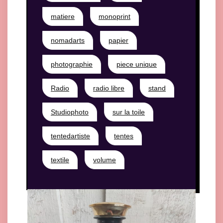
matiere
monoprint
nomadarts
papier
photographie
piece unique
Radio
radio libre
stand
Studiophoto
sur la toile
tentedartiste
tentes
textile
volume