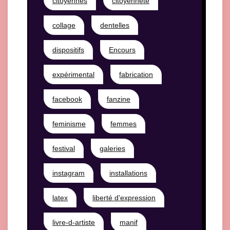
citoyennes
citoyenneté
collage
dentelles
dispositifs
Encours
expérimental
fabrication
facebook
fanzine
feminisme
femmes
festival
galeries
instagram
installations
latex
liberté d'expression
livre-d-artiste
manif