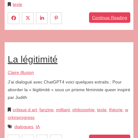
texte
Continue Reading
La légitimité
Claire Illusion
J’ai dialogué avec ChatGPT4 voici quelques extraits ; Pour
aborder la « légitimité » sous un prisme féministe queer inspiré
par Judith
critique d art
,
fanzine
,
militant
,
philosophie
,
texte
,
théorie
,
w
orkinprogress
dialogues
,
IA