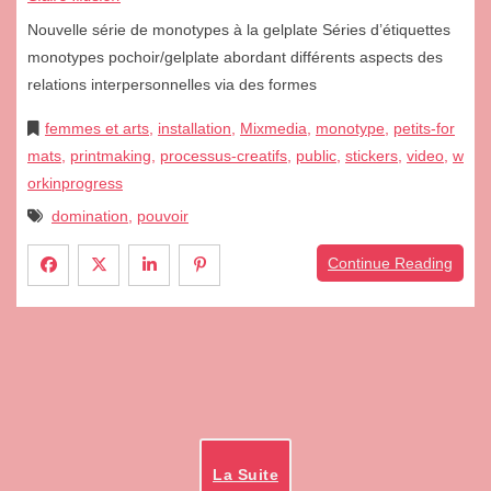
Nouvelle série de monotypes à la gelplate Séries d’étiquettes
monotypes pochoir/gelplate abordant différents aspects des
relations interpersonnelles via des formes
femmes et arts
,
installation
,
Mixmedia
,
monotype
,
petits-for
mats
,
printmaking
,
processus-creatifs
,
public
,
stickers
,
video
,
w
orkinprogress
domination
,
pouvoir
Continue Reading
La Suite