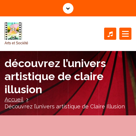
A
l
l
e
r
a
Arts et Société
u
c
découvrez l’univers
o
n
artistique de claire
t
e
illusion
n
u
Accueil
Découvrez l’univers artistique de Claire Illusion