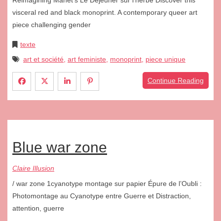
Reimagining Manet’s Le Déjeuner sur l’herbe Discover this
visceral red and black monoprint. A contemporary queer art
piece challenging gender
texte
art et société
,
art feministe
,
monoprint
,
piece unique
Continue Reading
Blue war zone
Claire Illusion
/ war zone 1cyanotype montage sur papier Épure de l’Oubli :
Photomontage au Cyanotype entre Guerre et Distraction,
attention, guerre