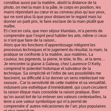
constitue aussi par la matière, abolit la distance de la
photo, on met la main à la pâte, le corps en position, les
mains répondant au cœur et au cerveau plus qu’aux yeux,
qui ne sont plus là que pour distancier le regard mais lui
donner un parti prix, le faire esclave de la main plutôt que
maître.
Et c’est en cela, que mon séjour Irlandais, m’a permis de
comprendre que l’esprit peut habiter les arts, même ci ceux
si n’ont que faire de la raison..
Alors que les fonctions d’apprentissage intègrent les
processus techniques et le jugement du résultat, la main, la
pratique se confronte à la matière, aux matières. La
couleur, les pigments, la pierre, le toile, le fils.. et la terre…
Je rencontre la glaise à Galway, chez Laurence O Kelly,
comprend le potentiel historique et salvateur de la
technique. Sa simplicité et l’infini de ses possibilités me
fascinent, sa difficulté à lui donner un sens intellectuel me
rassure.. Car la sensitivité de cette matière et sa versatilité,
induisent une esthétique d’immédiateté, qui court-circuitent
la raison étique mais consolide la raison pratique. Bien
qu’on aurait tort de lui enlever ses valeurs contextuelles, la
terre a une valeur symbolique qui m’a permit de
comprendre d’ autres mécanismes de l’art, plus populaires
et plus immédiats.