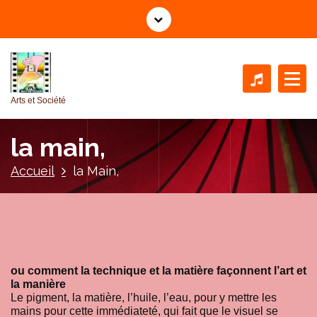
A
l
l
e
r
a
Arts et Société
u
c
la main,
o
n
Accueil
la Main,
t
e
n
u
ou comment la technique et la matière façonnent l’art et
la manière
Le pigment, la matière, l’huile, l’eau, pour y mettre les
mains pour cette immédiateté, qui fait que le visuel se