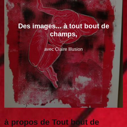
Des images... à tout bout de
champs,
avec Claire Illusion
à propos de Tout bout de