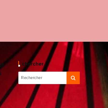
chercher
ut
s