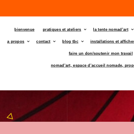
bienvenue
pratiques et ateliers
la tente nomad’art
a propos
contact
blog tbc
installations et affich
faire un don/soutenir mon travail
nomad’art, espace d’accueil nomade, prop