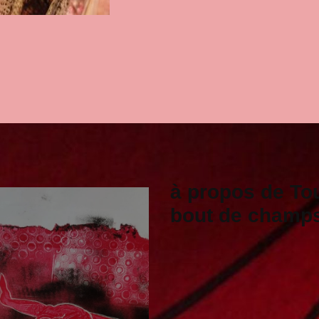
à propos de To
bout de champ