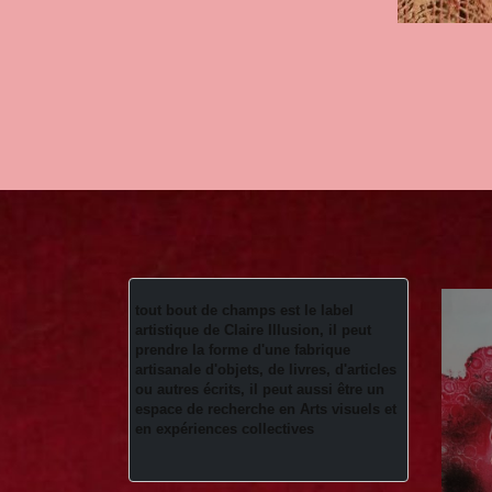
tout bout de champs est le label 
artistique de Claire Illusion, il peut 
prendre la forme d'une fabrique 
artisanale d'objets, de livres, d'articles 
ou autres écrits, il peut aussi être un 
espace de recherche en Arts visuels et 
en expériences collectives 