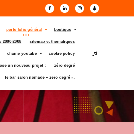
porte folio général
boutique
es 2000-2008
sitemap et thematiques
chaine youtube
cookie policy
ose un nouveau projet :
zéro degré
le bar salon nomade « zero degré »,