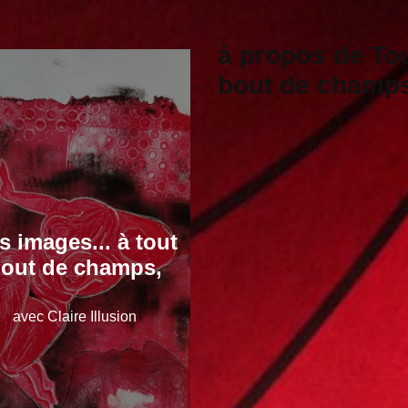
à propos de To
bout de champ
s images... à tout
out de champs,
avec Claire Illusion