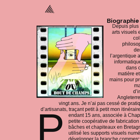
Biographie
Depuis plus 
arts visuels 
co
philosop
de
l’argentique 
informatique
dans 
matière et
mains pour pr
ma
d’i
Angleterre
vingt ans. Je n’ai pas cessé de prat
P
d’artisanats, traçant petit à petit mon itinéra
endant 15 ans, associée à Chap
petite coopérative de fabrication
bâches et chapiteaux en Bretagn
utilisé les supports visuels num
développer la branche commerci