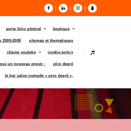
porte folio général
boutique
es 2000-2008
sitemap et thematiques
chaine youtube
cookie policy
ose un nouveau projet :
zéro degré
le bar salon nomade « zero degré »,