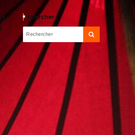
chercher
ut
s