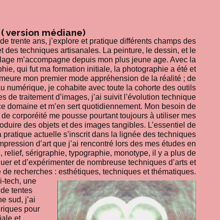
 ( version médiane)
de trente ans, j’explore et pratique différents champs des
et des techniques artisanales. La peinture, le dessin, et le
llage m’accompagne depuis mon plus jeune age. Avec la
hie, qui fut ma formation initiale, la photographie a été et
meure mon premier mode appréhension de la réalité ; de
au numérique, je cohabite avec toute la cohorte des outils
s de traitement d’images, j’ai suivit l’évolution technique
ce domaine et m’en sert quotidiennement. Mon besoin de
 de corporéité me pousse pourtant toujours à utiliser mes
oduire des objets et des images tangibles. L’essentiel de
 pratique actuelle s’inscrit dans la lignée des techniques
mpression d’art que j’ai rencontré lors des mes études en
, relief, sérigraphie, typographie, monotype, il y a plus de
iquer et d’expérimenter de nombreuse techniques d’arts et
ire de recherches : esthétiques, techniques et thématiques.
i-tech, une
 de tentes
e sud, j’ai
ériques pour
ale et