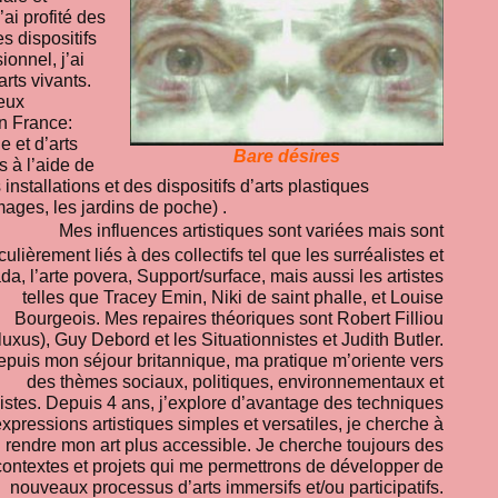
ai profité des
s dispositifs
ionnel, j’ai
rts vivants.
reux
en France:
e et d’arts
Bare désires
 à l’aide de
nstallations et des dispositifs d’arts plastiques
mages, les jardins de poche) .
Mes influences artistiques sont variées mais sont
culièrement liés à des collectifs tel que les surréalistes et
da, l’arte povera, Support/surface, mais aussi les artistes
telles que Tracey Emin, Niki de saint phalle, et Louise
Bourgeois. Mes repaires théoriques sont Robert Filliou
fluxus), Guy Debord et les Situationnistes et Judith Butler.
puis mon séjour britannique, ma pratique m’oriente vers
des thèmes sociaux, politiques, environnementaux et
istes. Depuis 4 ans, j’explore d’avantage des techniques
expressions artistiques simples et versatiles, je cherche à
rendre mon art plus accessible. Je cherche toujours des
contextes et projets qui me permettrons de développer de
nouveaux processus d’arts immersifs et/ou participatifs.