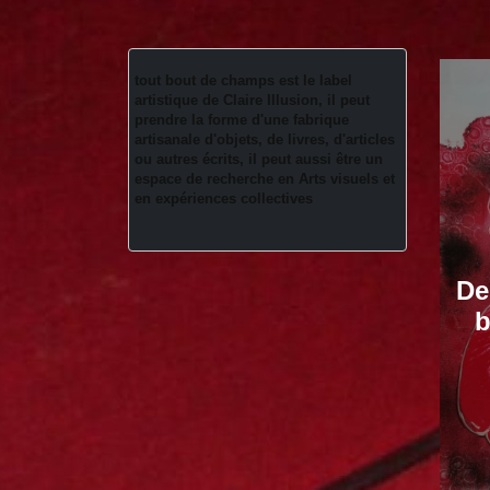
tout bout de champs est le label 
artistique de Claire Illusion, il peut 
prendre la forme d'une fabrique 
artisanale d'objets, de livres, d'articles 
ou autres écrits, il peut aussi être un 
espace de recherche en Arts visuels et 
en expériences collectives 
De
b