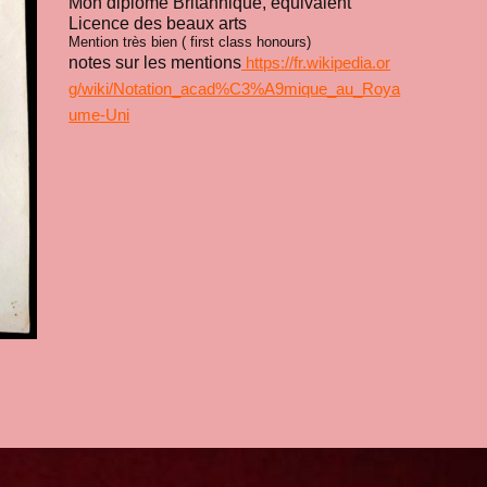
Mon diplôme Britannique, équivalent
Licence des beaux arts
Mention très bien ( first class honours)
notes sur les mentions
https://fr.wikipedia.or
g/wiki/Notation_acad%C3%A9mique_au_Roya
ume-Uni