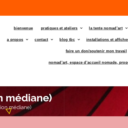
bienvenue
pratiques et ateliers
la tente nomad’art
a propos
contact
blog tbc
installations et affich
faire un don/soutenir mon travail
nomad’art, espace d’accueil nomade, prop
on médiane)
sion médiane)