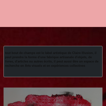
tout bout de champs est le label artistique de Claire Illusion, il 
peut prendre la forme d'une fabrique artisanale d'objets, de 
livres, d'articles ou autres écrits, il peut aussi être un espace de 
recherche en Arts visuels et en expériences collectives 