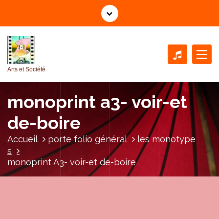
A
l
l
e
r
a
Arts et Société
u
c
monoprint a3- voir-et
o
n
de-boire
t
e
Accueil
porte folio général
les monotype
n
s
u
monoprint A3- voir-et de-boire