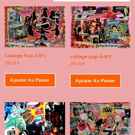
Collage Pop-A N°1
collage pop-A-N°7
280,00
€
280,00
€
Ajouter Au Panier
Ajouter Au Panier