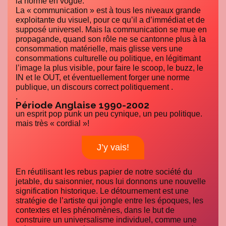
la norme en vogue.
La « communication » est à tous les niveaux grande
exploitante du visuel, pour ce qu’il a d’immédiat et de
supposé universel. Mais la communication se mue en
propagande, quand son rôle ne se cantonne plus à la
consommation matérielle, mais glisse vers une
consommations culturelle ou politique, en légitimant
l’image la plus visible, pour faire le scoop, le buzz, le
IN et le OUT, et éventuellement forger une norme
publique, un discours correct politiquement .
.
Période Anglaise 1990-2002
un esprit pop punk un peu cynique, un peu politique.
mais très « cordial »!
J’y vais!
En réutilisant les rebus papier de notre société du
jetable, du saisonnier, nous lui donnons une nouvelle
signification historique. Le détournement est une
stratégie de l’artiste qui jongle entre les époques, les
contextes et les phénomènes, dans le but de
construire un universalisme individuel, comme une