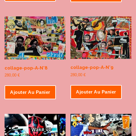
collage-pop-A-N°9
collage-pop-A-N°8
280,00
€
280,00
€
Ajouter Au Panier
Ajouter Au Panier