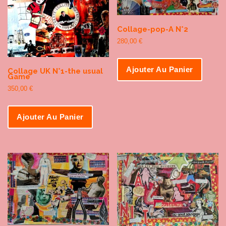
Collage-pop-A N°2
280,00
€
Ajouter Au Panier
Collage UK N°1-the usual
Game
350,00
€
Ajouter Au Panier