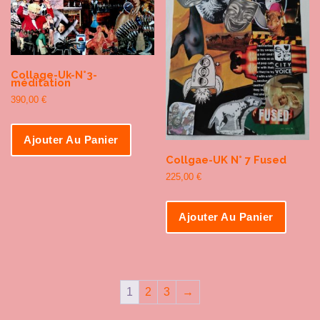
Collage-Uk-N°3-
méditation
390,00
€
Ajouter Au Panier
Collgae-UK N° 7 Fused
225,00
€
Ajouter Au Panier
1
2
3
→