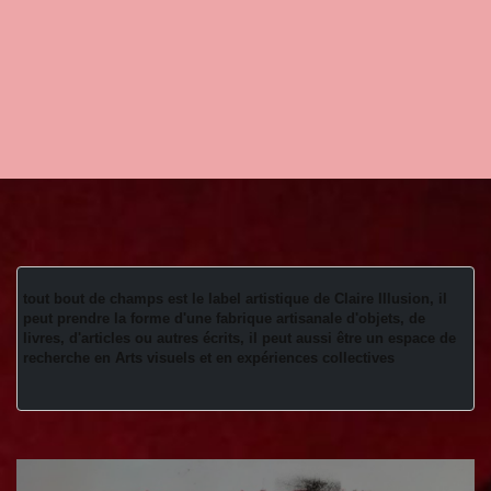
tout bout de champs est le label artistique de Claire Illusion, il 
peut prendre la forme d'une fabrique artisanale d'objets, de 
livres, d'articles ou autres écrits, il peut aussi être un espace de 
recherche en Arts visuels et en expériences collectives 