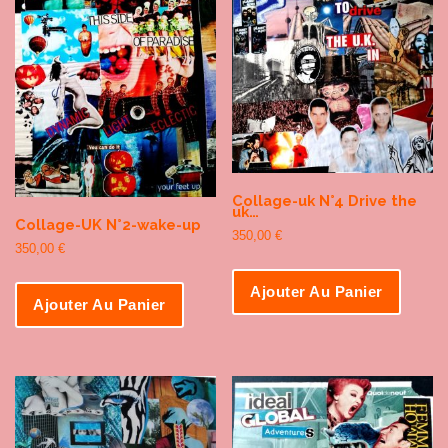
Collage-uk N°4 Drive the
uk…
Collage-UK N°2-wake-up
350,00
€
350,00
€
Ajouter Au Panier
Ajouter Au Panier