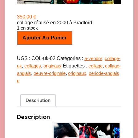
350,00
€
collage réalisé en 2000 à Bradford
1 en stock
q
Ajouter Au Panier
u
a
n
t
UGS :
COL-uk-02
Catégories :
,
a-vendre
collage-
i
,
,
Étiquettes :
,
uk
collages
originaux
collage
collage-
t
,
,
,
anglais
oeuvre-originale
originaux
periode-anglais
é
d
e
e
C
o
Description
l
l
a
Description
g
e
-