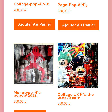
Collage-pop-A N°2
Page-Pop-A N°3
280,00
€
280,00
€
Ajouter Au Panier
Ajouter Au Panier
Monotype-N°2-
Collage UK N°1-the
popop-2021
usual Game
280,00
€
350,00
€