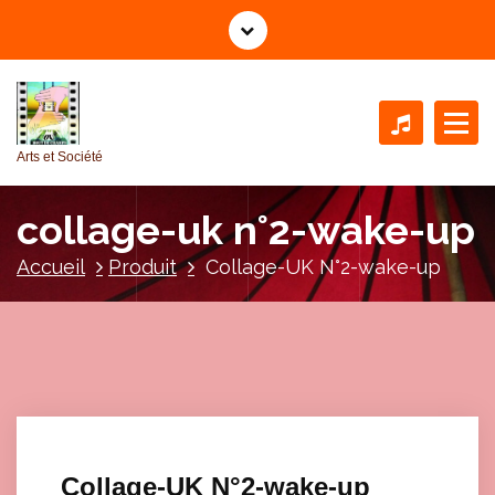
A
l
l
e
r
a
Arts et Société
u
c
collage-uk n°2-wake-up
o
n
Accueil
Produit
Collage-UK N°2-wake-up
t
e
n
u
Collage-UK N°2-wake-up