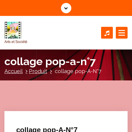
A
l
l
e
r
a
Arts et Société
u
c
collage pop-a-n°7
o
n
Accueil
Produit
collage pop-A-N°7
t
e
n
u
collage pop-A-N°7