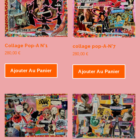
Collage Pop-A N°1
collage pop-A-N°7
280,00
€
280,00
€
Ajouter Au Panier
Ajouter Au Panier