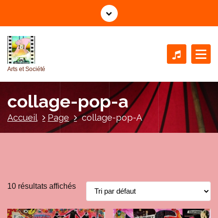
A
l
l
e
r
a
Arts et Société
u
c
collage-pop-a
o
n
Accueil
Page
collage-pop-A
t
e
n
u
10 résultats affichés