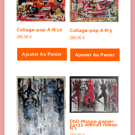
Collage-pop-A-N°10
Collage-pop-A N°5
280,00
€
280,00
€
Ajouter Au Panier
Ajouter Au Panier
DbD-Monop-papier-
24×33-difficult rideau
N°1