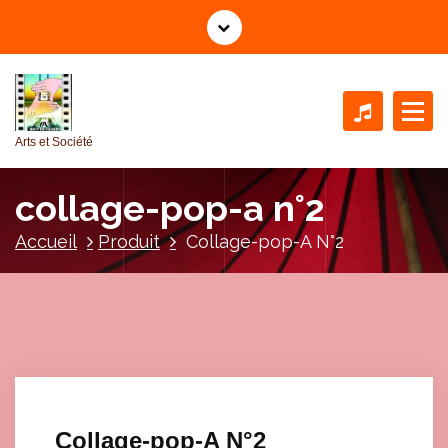
A
l
l
e
r
a
Arts et Société
u
c
collage-pop-a n°2
o
n
Accueil
Produit
Collage-pop-A N°2
t
e
n
u
Collage-pop-A N°2