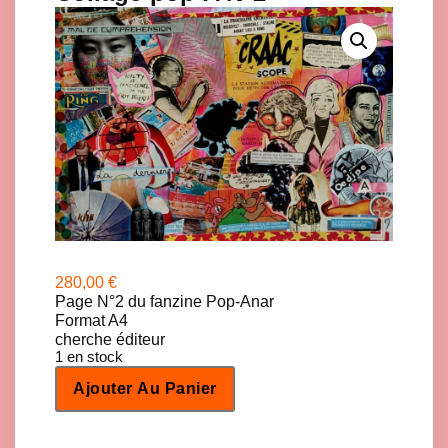
280,00
€
Page N°2 du fanzine Pop-Anar
Format A4
cherche éditeur
1 en stock
q
Ajouter Au Panier
u
a
n