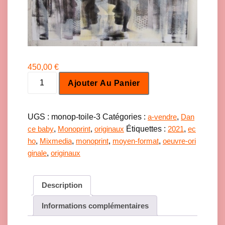
450,00
€
q
Ajouter Au Panier
u
a
n
t
UGS :
monop-toile-3
Catégories :
,
a-vendre
Dan
i
,
,
Étiquettes :
,
ce baby
Monoprint
originaux
2021
ec
t
,
,
,
,
ho
Mixmedia
monoprint
moyen-format
oeuvre-ori
é
d
,
ginale
originaux
e
M
a
Description
l
e
Informations complémentaires
-
g