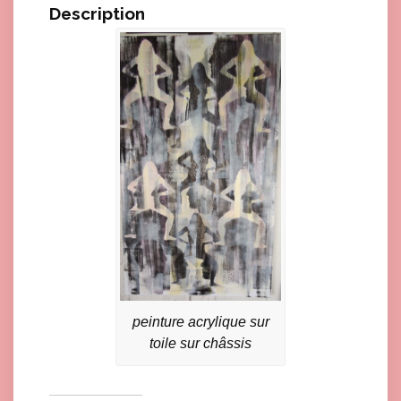
a
Description
z
e
-
G
F
N
°
1
peinture acrylique sur
toile sur châssis