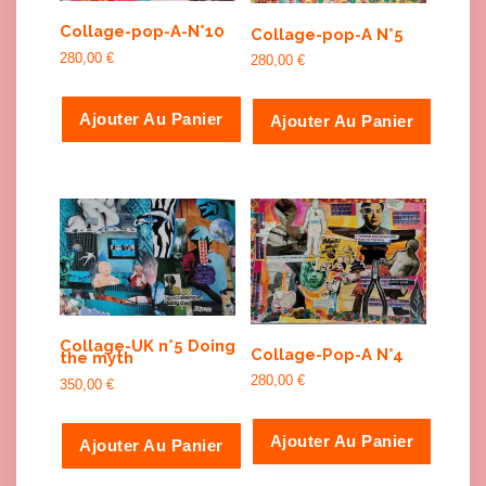
Collage-pop-A-N°10
Collage-pop-A N°5
280,00
€
280,00
€
Ajouter Au Panier
Ajouter Au Panier
Collage-UK n°5 Doing
Collage-Pop-A N°4
the myth
280,00
€
350,00
€
Ajouter Au Panier
Ajouter Au Panier