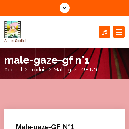
A
l
l
e
r
a
Arts et Société
u
c
male-gaze-gf n°1
o
n
Accueil
Produit
Male-gaze-GF N°1
t
e
n
u
Male-gaze-GF N°1