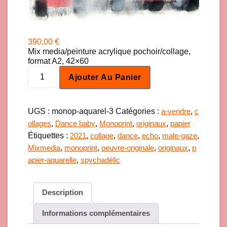
390,00
€
Mix media/peinture acrylique pochoir/collage,
format A2, 42×60
q
Ajouter Au Panier
u
a
n
t
UGS :
monop-aquarel-3
Catégories :
,
a-vendre
c
i
,
,
,
,
ollages
Dance baby
Monoprint
originaux
papier
t
Étiquettes :
,
,
,
,
,
2021
collage
dance
echo
male-gaze
é
d
,
,
,
,
Mixmedia
monoprint
oeuvre-originale
originaux
p
e
,
apier-aquarelle
spychadélic
M
a
l
Description
e
-
Informations complémentaires
g
a