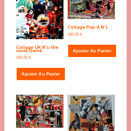
Collage Pop-A N°1
280,00
€
Collage UK N°1-the
usual Game
Ajouter Au Panier
350,00
€
Ajouter Au Panier