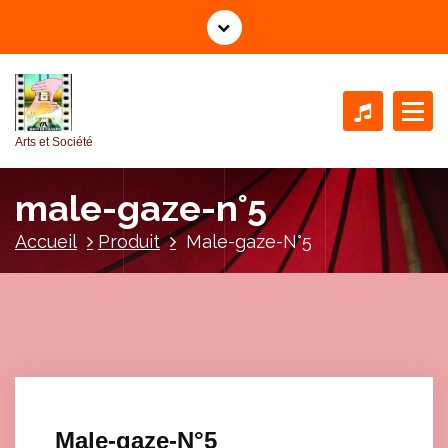
A
l
l
e
r
a
Arts et Société
u
c
male-gaze-n°5
o
n
Accueil
Produit
Male-gaze-N°5
t
e
n
u
Male-gaze-N°5