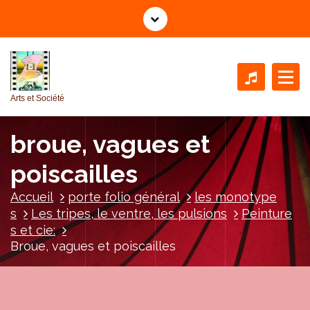
A
l
l
e
r
a
Arts et Société
u
c
broue, vagues et
o
n
poiscailles
t
e
Accueil
porte folio général
les monotype
n
s
Les tripes, le ventre, les pulsions
Peinture
u
s et cie:
Broue, vagues et poiscailles