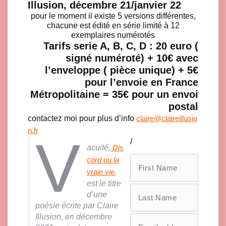
Illusion, décembre 21/janvier 22
pour le moment il existe 5 versions différentes,
chacune est édité en série limité à 12
exemplaires numérotés
Tarifs serie A, B, C, D : 20 euro (
signé numéroté) + 10€ avec
l’enveloppe ( pièce unique) + 5€
pour l’envoie en France
Métropolitaine = 35€ pour un envoi
postal
contactez moi pour plus d’info
claire@claireillusio
n.fr
V
/
acuité
, Dis
cord ou la
,
vraie vie
est le titre
d’une
poésie écrite par Claire
Illusion, en décembre