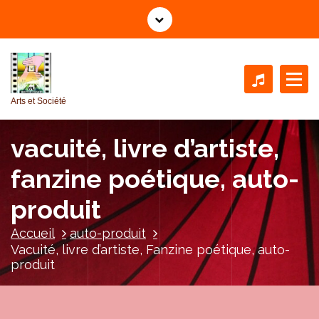
A
l
l
e
r
a
Arts et Société
u
c
vacuité, livre d’artiste,
o
n
fanzine poétique, auto-
t
e
produit
n
u
Accueil
auto-produit
Vacuité, livre d’artiste, Fanzine poétique, auto-
produit