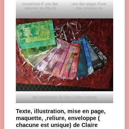
couverture d’ une des
une des pages d’une
versions en 16p de
des versions de
« vacuité »
« Vacuité »
les enveloppes du livre ( pièce unique)
Texte, illustration, mise en page,
maquette, ,reliure, enveloppe (
chacune est unique) de Claire