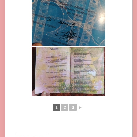
1
2
3
►