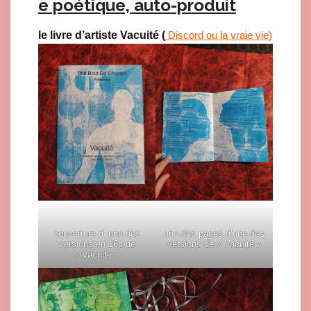
e poétique, auto-produit
le livre d’artiste Vacuité (
Discord ou la vraie vie)
couverture d’ une des
une des pages d’une des
versions en 16p de
versions de « Vacuité »
« vacuité »