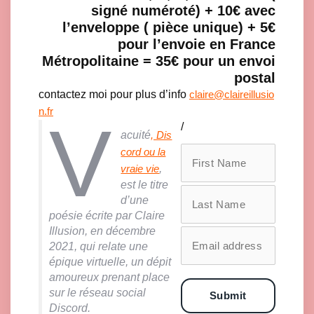
signé numéroté) + 10€ avec
l’enveloppe ( pièce unique) + 5€
pour l’envoie en France
Métropolitaine = 35€ pour un envoi
postal
contactez moi pour plus d’info
claire@claireillusio
n.fr
V
/
acuité
, Dis
cord ou la
,
vraie vie
est le titre
d’une
poésie écrite par Claire
Illusion, en décembre
2021, qui relate une
épique virtuelle, un dépit
amoureux prenant place
sur le réseau social
Submit
Discord.