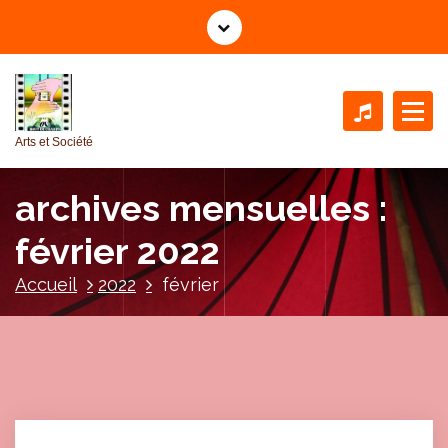
A
l
l
e
r
a
Arts et Société
u
c
archives mensuelles :
o
n
février 2022
t
e
Accueil
2022
février
n
u