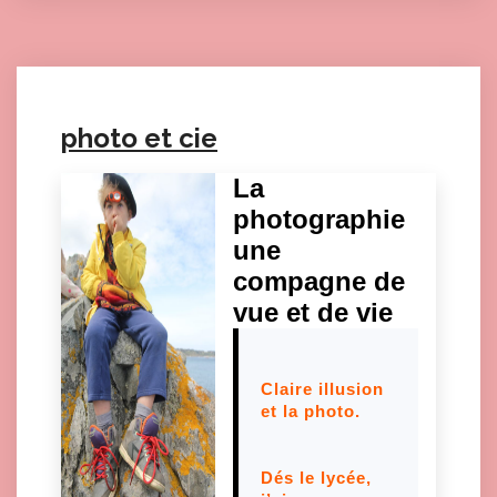
photo et cie
La
photographie
une
compagne de
vue et de vie
Claire illusion
et la photo.
Dés le lycée,