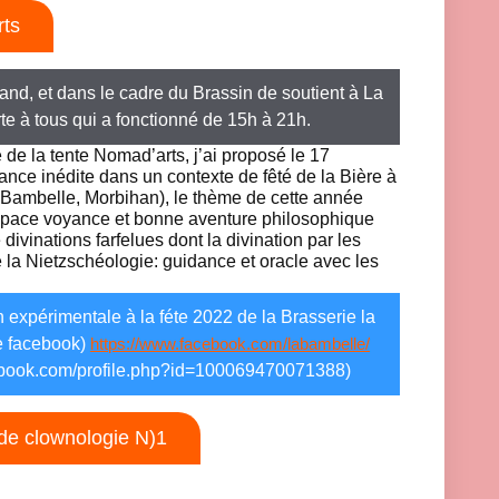
rts
nd, et dans le cadre du Brassin de soutient à La
te à tous qui a fonctionné de 15h à 21h.
de la tente Nomad’arts, j’ai proposé le 17
ance inédite dans un contexte de fêté de la Bière à
 Bambelle, Morbihan), le thème de cette année
n espace voyance et bonne aventure philosophique
divinations farfelues dont la divination par les
 la Nietzschéologie: guidance et oracle avec les
on expérimentale à la féte 2022 de la Brasserie la
e facebook)
https://www.facebook.com/labambelle/
cebook.com/profile.php?id=100069470071388)
 de clownologie N)1