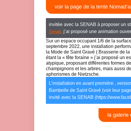
voir la page de la tente Nomad’a
invitée avec la SENAB à proposer un sta
j’ai proposé une animation ouver
Senab,
Sur un espace occupant 1/6 de la surface 
septembre 2022, une installation perform
la Mode de Saint Gravé ( Brasserie de la
étant la « fête foraine » j’ai proposé u
atypique, proposant différentes formes de 
champignons et les arbres, mais aussi de
aphorismes de Nietzsche.
L’installation en avant première , versi
Bambelle de Saint Gravé (voir leur pag
invité avec la SENAB (https://www.fa
la galerie