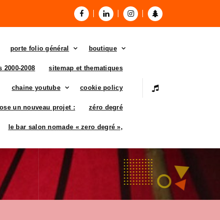
porte folio général
boutique
es 2000-2008
sitemap et thematiques
chaine youtube
cookie policy
ose un nouveau projet :
zéro degré
le bar salon nomade « zero degré »,