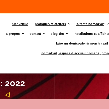
bienvenue
pratiques et ateliers
la tente nomad’art
a propos
contact
blog tbc
installations et affich
faire un don/soutenir mon travail
nomad’art, espace d’accueil nomade, prop
: 2022