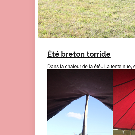
Été breton torride
Dans la chaleur de la été.. La tente nue, 