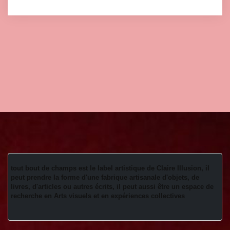
tout bout de champs est le label artistique de Claire Illusion, il 
peut prendre la forme d'une fabrique artisanale d'objets, de 
livres, d'articles ou autres écrits, il peut aussi être un espace de 
recherche en Arts visuels et en expériences collectives 