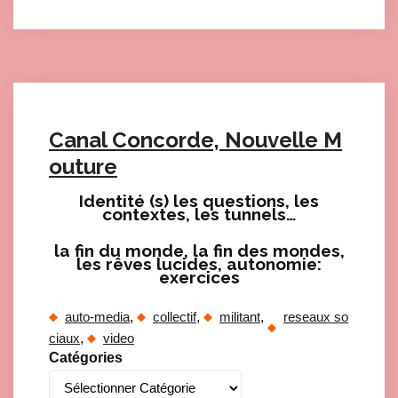
Canal Concorde, Nouvelle M
outure
Identité (s) les questions, les
contextes, les tunnels…
la fin du monde, la fin des mondes,
les rêves lucides, autonomie:
Click here to accept Marketing cookies and load this content
exercices
, 
, 
, 
auto-media
collectif
militant
reseaux so
Click here to accept Marketing cookies and load this content
, 
ciaux
video
Catégories