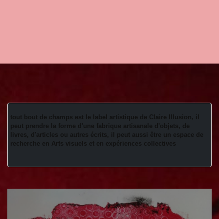
tout bout de champs est le label artistique de Claire Illusion, il 
peut prendre la forme d'une fabrique artisanale d'objets, de 
livres, d'articles ou autres écrits, il peut aussi être un espace de 
recherche en Arts visuels et en expériences collectives 