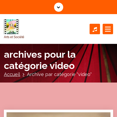
A
l
l
e
r
a
Arts et Société
u
c
archives pour la
o
n
catégorie video
t
e
Accueil
Archive par catégorie "video"
n
u