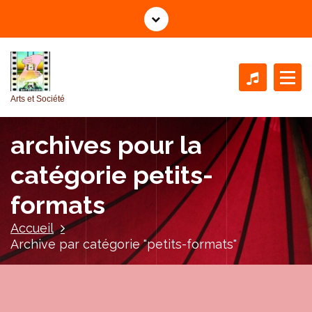
A
l
l
e
r
a
Arts et Société
u
c
archives pour la
o
n
catégorie petits-
t
e
formats
n
u
Accueil
Archive par catégorie "petits-formats"