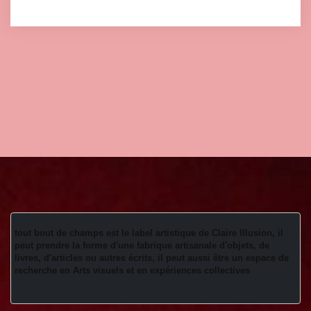
tout bout de champs est le label artistique de Claire Illusion, il 
peut prendre la forme d'une fabrique artisanale d'objets, de 
livres, d'articles ou autres écrits, il peut aussi être un espace de 
recherche en Arts visuels et en expériences collectives 