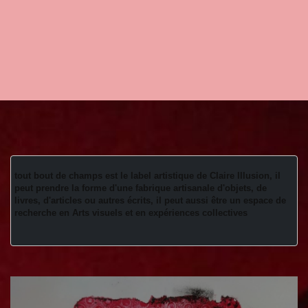
tout bout de champs est le label artistique de Claire Illusion, il 
peut prendre la forme d'une fabrique artisanale d'objets, de 
livres, d'articles ou autres écrits, il peut aussi être un espace de 
recherche en Arts visuels et en expériences collectives 