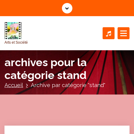
A
l
l
e
r
a
Arts et Société
u
c
archives pour la
o
n
catégorie stand
t
e
Accueil
Archive par catégorie "stand"
n
u