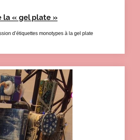
e la « gel plate »
sion d’étiquettes monotypes à la gel plate
eting cookies and load this content