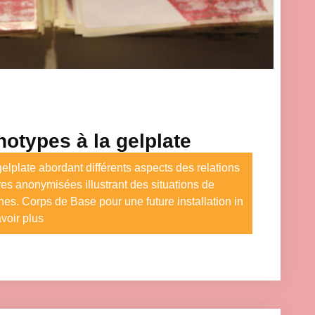
otypes à la gelplate
elplate abordant différents aspects des relations
res anonymisées illustrant des situations de
es. Corps de Base pour une future installation in
avoir plus
eting cookies and load this content