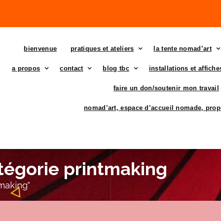
bienvenue
pratiques et ateliers
la tente nomad’art
a propos
contact
blog tbc
installations et affich
faire un don/soutenir mon travail
nomad’art, espace d’accueil nomade, prop
atégorie printmaking
tmaking"