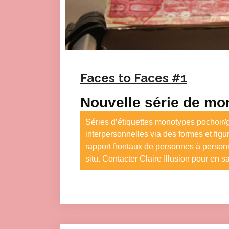
Faces to Faces #1
Nouvelle série de mon
Séries d’étiquettes monotypes pochoir/g
interpersonnelles via des formes et figu
rapport frontaux de personnes à personn
situ. Contacter Claire Illusion pour en s
Click here to accept Mark