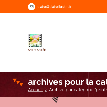
A
claire@claireillusion.fr
l
l
e
r
a
u
c
o
Arts et Société
n
t
e
n
u
archives pour la c
Accueil
Archive par catégorie "prin