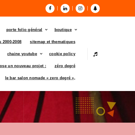
porte folio général
boutique
es 2000-2008
sitemap et thematiques
chaine youtube
cookie policy
ose un nouveau projet :
zéro degré
le bar salon nomade « zero degré »,