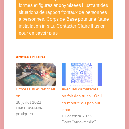
formes et figures anonymisées illustrant des
situations de rapport frontaux de personnes
à personnes. Corps de Base pour une future
installation in situ. Contacter Claire Illusion
pour en savoir plus
Click here to accept Marketing cookies and load this content
Articles similaires
Processus et fabricati
Avec les camarades
on
on fait des trucs.. On l
28 juillet 2022
es montre ou pas sur
Dans "ateliers-
insta..
pratiques"
10 octobre 2023
Dans "auto-media"