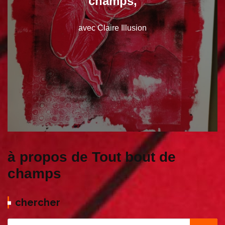
champs,
avec Claire Illusion
à propos de Tout bout de
champs
chercher