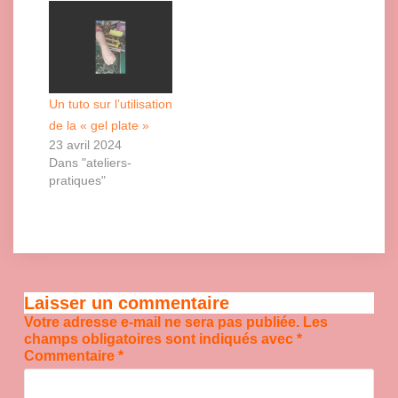
Un tuto sur l’utilisation
de la « gel plate »
23 avril 2024
Dans "ateliers-
pratiques"
Laisser un commentaire
Votre adresse e-mail ne sera pas publiée.
Les
champs obligatoires sont indiqués avec
*
Commentaire
*