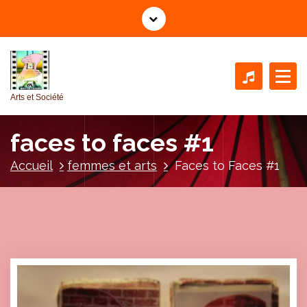
A
l
l
e
r
a
Arts et Société
u
c
faces to faces #1
o
n
Accueil
femmes et arts
Faces to Faces #1
t
e
n
u