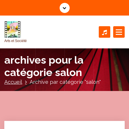
A
l
l
e
r
a
Arts et Société
u
c
archives pour la
o
n
catégorie salon
t
e
Accueil
Archive par catégorie "salon"
n
u