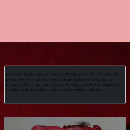
tout bout de champs est le label artistique de Claire Illusion, il 
peut prendre la forme d'une fabrique artisanale d'objets, de 
livres, d'articles ou autres écrits, il peut aussi être un espace de 
recherche en Arts visuels et en expériences collectives 