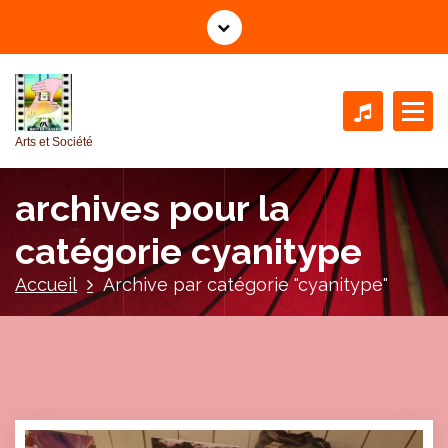
A
l
l
e
r
a
Arts et Société
u
c
archives pour la
o
n
catégorie cyanitype
t
e
Accueil
Archive par catégorie "cyanitype"
n
u