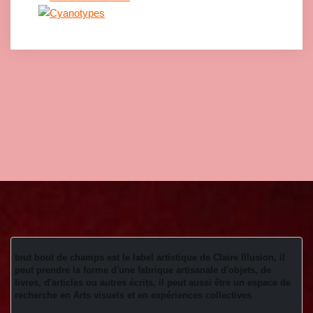
tout bout de champs est le label artistique de Claire Illusion, il 
peut prendre la forme d'une fabrique artisanale d'objets, de 
livres, d'articles ou autres écrits, il peut aussi être un espace de 
recherche en Arts visuels et en expériences collectives 