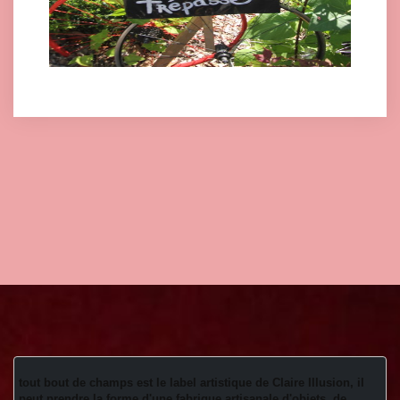
tout bout de champs est le label artistique de Claire Illusion, il 
peut prendre la forme d'une fabrique artisanale d'objets, de 