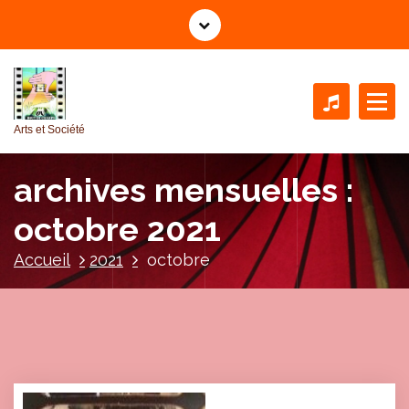
A
l
l
e
r
a
Arts et Société
u
c
archives mensuelles :
o
n
octobre 2021
t
e
Accueil
2021
octobre
n
u