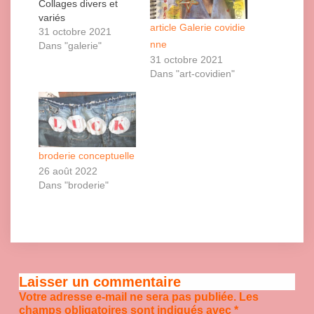
Collages divers et
variés
article Galerie covidie
31 octobre 2021
nne
Dans "galerie"
31 octobre 2021
Dans "art-covidien"
broderie conceptuelle
26 août 2022
Dans "broderie"
Laisser un commentaire
Votre adresse e-mail ne sera pas publiée.
Les
champs obligatoires sont indiqués avec
*