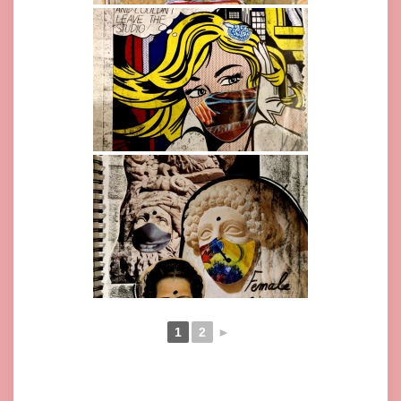
1
2
►