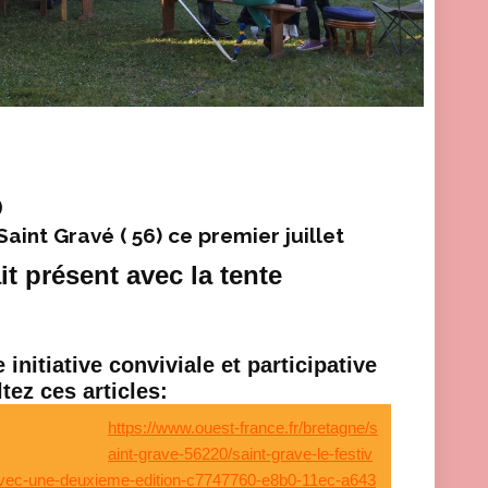
b
Saint Gravé ( 56) ce premier juillet
t présent avec la tente
 initiative conviviale et participative
tez ces articles:
https://www.ouest-france.fr/bretagne/s
aint-grave-56220/saint-grave-le-festiv
r-avec-une-deuxieme-edition-c7747760-e8b0-11ec-a643