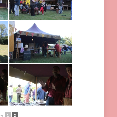
◄
1
2