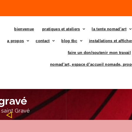
bienvenue
pratiques et ateliers
la tente nomad’art
a propos
contact
blog tbc
installations et affich
faire un don/soutenir mon travail
nomad’art, espace d’accueil nomade, prop
 gravé
 saint Gravé