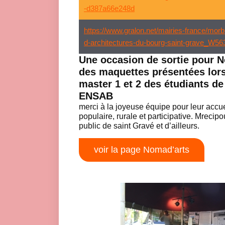
-d387a66e248d
https://www.gralon.net/mairies-france/morb
d-architectures-du-bourg-saint-grave_W5
Une occasion de sortie pour No
des maquettes présentées lor
master 1 et 2 des étudiants de
ENSAB
merci à la joyeuse équipe pour leur accue
populaire, rurale et participative. Mrecip
public de saint Gravé et d’ailleurs.
voir la page Nomad’arts