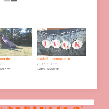
torride
broderie conceptuelle
022
26 août 2022
d'arts"
Dans "broderie"
Les champs obligatoires sont indiqués avec
*