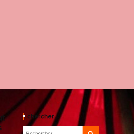
chercher
ut
s