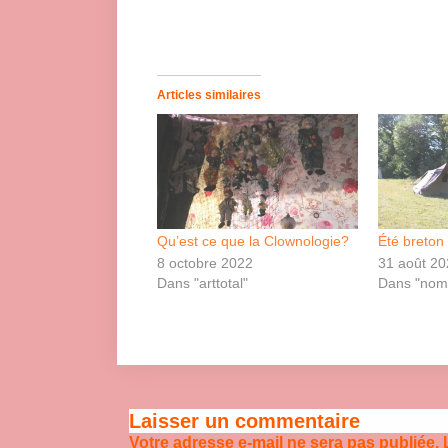
Articles similaires
Qu’est ce que la Clownologie?
Été breton 
8 octobre 2022
31 août 2
Dans "arttotal"
Dans "noma
Laisser un commentaire
Votre adresse e-mail ne sera pas publiée.