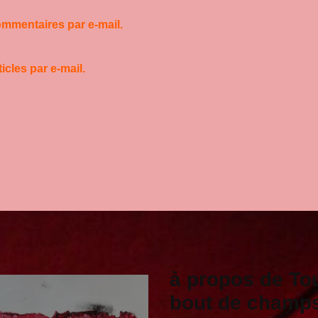
mmentaires par e-mail.
cles par e-mail.
à propos de To
bout de champ