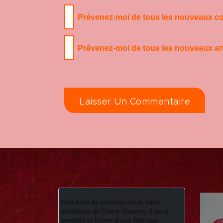
Prévenez-moi de tous les nouveaux co
Prévenez-moi de tous les nouveaux arti
tout bout de champs est le label 
artistique de Claire Illusion, il peut 
prendre la forme d'une fabrique 