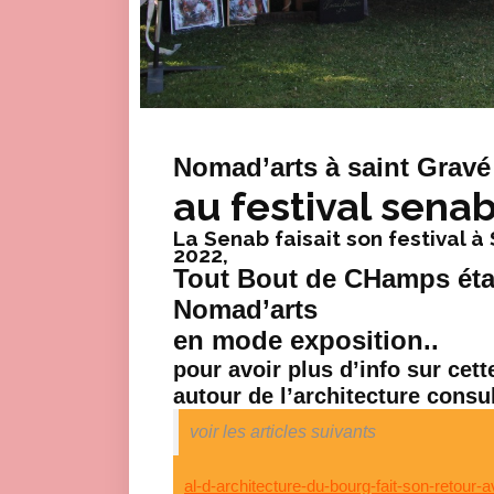
Nomad’arts à saint Gravé
au festival sena
La Senab faisait son festival à 
2022,
Tout Bout de CHamps étai
Nomad’arts
en mode exposition..
pour avoir plus d’info sur cette
autour de l’architecture consul
voir les articles suivants
al-d-architecture-du-bourg-fait-son-retou