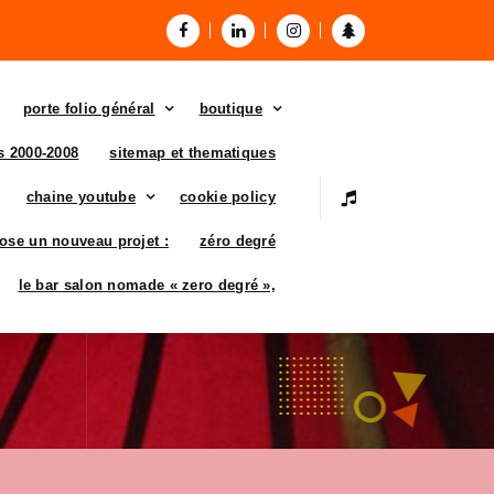
porte folio général
boutique
es 2000-2008
sitemap et thematiques
chaine youtube
cookie policy
ose un nouveau projet :
zéro degré
le bar salon nomade « zero degré »,