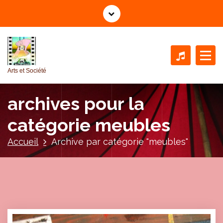
A
l
l
e
r
a
Arts et Société
u
c
archives pour la
o
n
catégorie meubles
t
e
Accueil
Archive par catégorie "meubles"
n
u