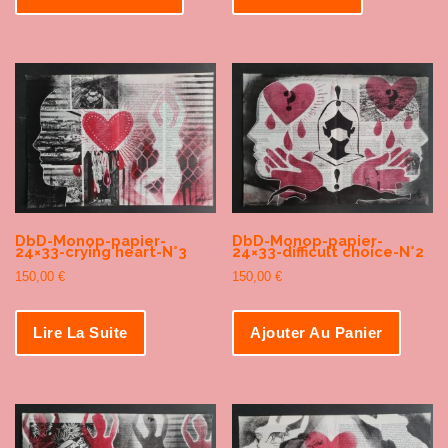
DbD-Monop-papier-
DbD-Monop-papier-
24×33-crying heart-N°3
24×33-difficult choice-N°2
150,00
€
150,00
€
Lire La Suite
Ajouter Au Panier