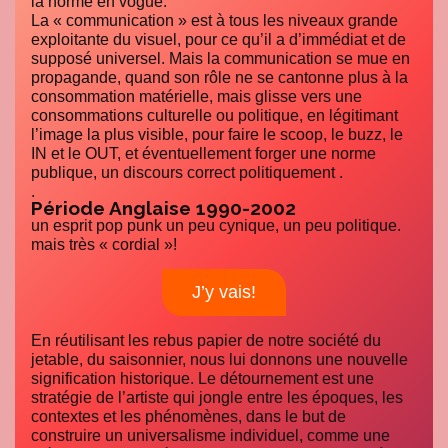
la norme en vogue.
La « communication » est à tous les niveaux grande
exploitante du visuel, pour ce qu’il a d’immédiat et de
supposé universel. Mais la communication se mue en
propagande, quand son rôle ne se cantonne plus à la
consommation matérielle, mais glisse vers une
consommations culturelle ou politique, en légitimant
l’image la plus visible, pour faire le scoop, le buzz, le
IN et le OUT, et éventuellement forger une norme
publique, un discours correct politiquement .
.
Période Anglaise 1990-2002
un esprit pop punk un peu cynique, un peu politique.
mais très « cordial »!
J’y vais!
En réutilisant les rebus papier de notre société du
jetable, du saisonnier, nous lui donnons une nouvelle
signification historique. Le détournement est une
stratégie de l’artiste qui jongle entre les époques, les
contextes et les phénomènes, dans le but de
construire un universalisme individuel, comme une