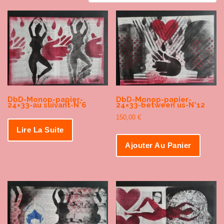
DbD-Monop-papier-
DbD-Monop-papier-
24×33-au suivant-N°6
24×33-between us-N°12
150,00
€
Lire La Suite
Ajouter Au Panier