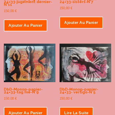
24×33-jugement dernier-
24×33-sisters-N°7
N°11
150,00
€
150,00
€
Ajouter Au Panier
Ajouter Au Panier
DbD-Monop-papier-
DbD-Monop-papier-
24×33-tag me-N°9
24×33- vertigo-N°5
150,00
€
150,00
€
Ajouter Au Panier
Lire La Suite