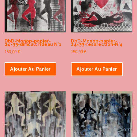
DbD-Monop-papier-
DbD-Monop-papier-
24×33-difficult rideau N°1
24×33-resurection-N°4
150,00
€
150,00
€
Ajouter Au Panier
Ajouter Au Panier