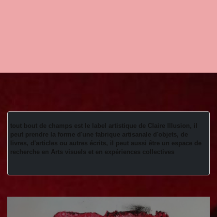
tout bout de champs est le label artistique de Claire Illusion, il 
peut prendre la forme d'une fabrique artisanale d'objets, de 
livres, d'articles ou autres écrits, il peut aussi être un espace de 
recherche en Arts visuels et en expériences collectives 