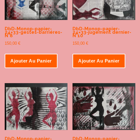
DbD-Monop-papier-
DbD-Monop-papier-
24×33-gestes-barriéres-
24×33-jugement dernier-
N°8
N°10
150,00
€
150,00
€
Ajouter Au Panier
Ajouter Au Panier
DbD-Monop-papier-
DbD-Monop-papier-