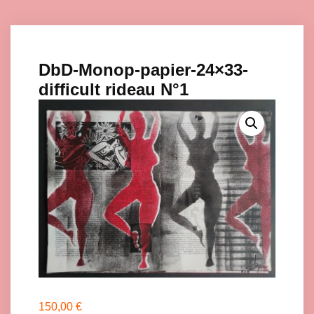
DbD-Monop-papier-24×33-
difficult rideau N°1
150,00
€