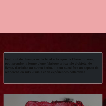
tout bout de champs est le label artistique de Claire Illusion, il 
peut prendre la forme d'une fabrique artisanale d'objets, de 
livres, d'articles ou autres écrits, il peut aussi être un espace de 
recherche en Arts visuels et en expériences collectives 