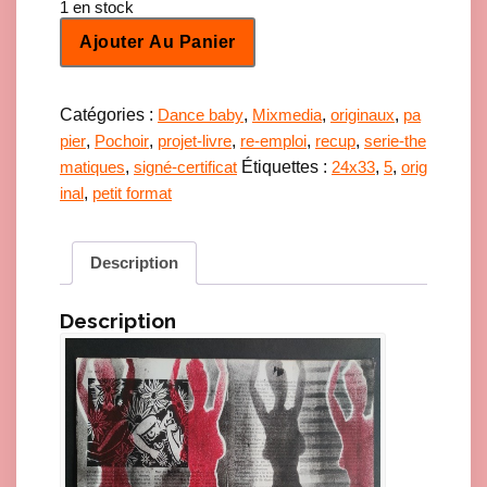
1 en stock
q
Ajouter Au Panier
u
a
n
t
Catégories :
,
,
,
Dance baby
Mixmedia
originaux
pa
i
,
,
,
,
,
pier
Pochoir
projet-livre
re-emploi
recup
serie-the
t
,
Étiquettes :
,
,
matiques
signé-certificat
24x33
5
orig
é
d
,
inal
petit format
e
D
b
Description
D
-
M
Description
o
n
o
p
-
p
a
p