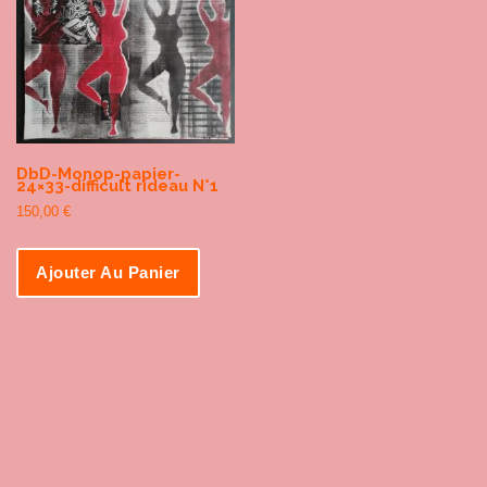
DbD-Monop-papier-
24×33-difficult rideau N°1
150,00
€
Ajouter Au Panier