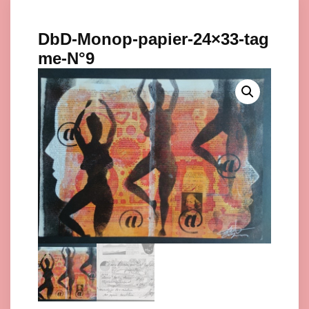
DbD-Monop-papier-24×33-tag
me-N°9