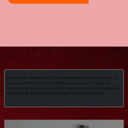
tout bout de champs est le label artistique de Claire Illusion, il 
peut prendre la forme d'une fabrique artisanale d'objets, de 
livres, d'articles ou autres écrits, il peut aussi être un espace de 
recherche en Arts visuels et en expériences collectives 