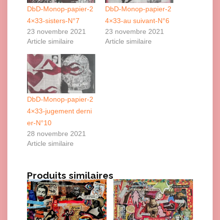
DbD-Monop-papier-2
DbD-Monop-papier-2
4×33-sisters-N°7
4×33-au suivant-N°6
23 novembre 2021
23 novembre 2021
Article similaire
Article similaire
DbD-Monop-papier-2
4×33-jugement derni
er-N°10
28 novembre 2021
Article similaire
Produits similaires