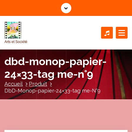
A
l
l
e
r
a
Arts et Société
u
c
dbd-monop-papier-
o
n
24×33-tag me-n°9
t
e
Accueil
Produit
n
DbD-Monop-papier-24×33-tag me-N°9
u