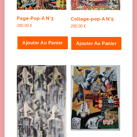
Page-Pop-A N°3
Collage-pop-A N°5
280,00
€
280,00
€
Ajouter Au Panier
Ajouter Au Panier