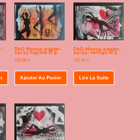
-
DbD-Monop-papier-
DbD-Monop-papier-
24×33-tag me-N°9
24×33- vertigo-N°5
150,00
€
150,00
€
er
Ajouter Au Panier
Lire La Suite