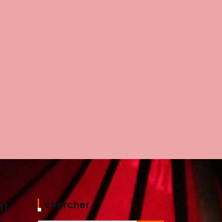
chercher
ut