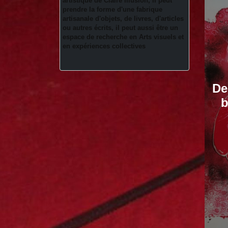
artistique de Claire Illusion, il peut 
prendre la forme d'une fabrique 
artisanale d'objets, de livres, d'articles 
ou autres écrits, il peut aussi être un 
espace de recherche en Arts visuels et 
en expériences collectives 
De
b