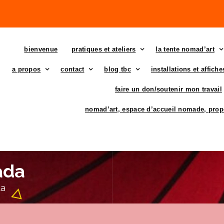
bienvenue
pratiques et ateliers
la tente nomad’art
a propos
contact
blog tbc
installations et affich
faire un don/soutenir mon travail
nomad’art, espace d’accueil nomade, prop
ada
da