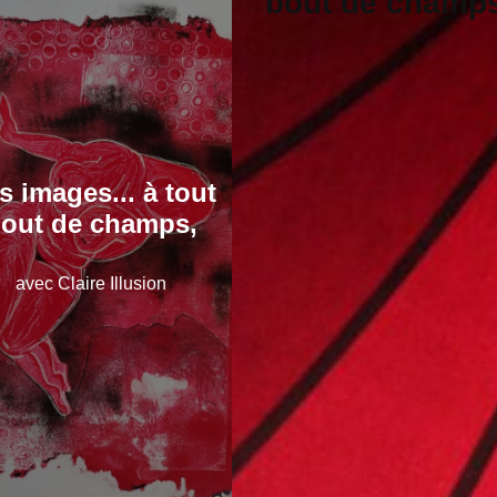
bout de champ
s images... à tout
out de champs,
avec Claire Illusion