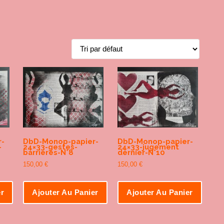
-
DbD-Monop-papier-
DbD-Monop-papier-
-
24×33-gestes-
24×33-jugement
barriéres-N°8
dernier-N°10
150,00
€
150,00
€
er
Ajouter Au Panier
Ajouter Au Panier