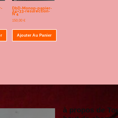
-
DbD-Monop-papier-
24×33-resurection-
N°4
150,00
€
er
Ajouter Au Panier
à propos de To