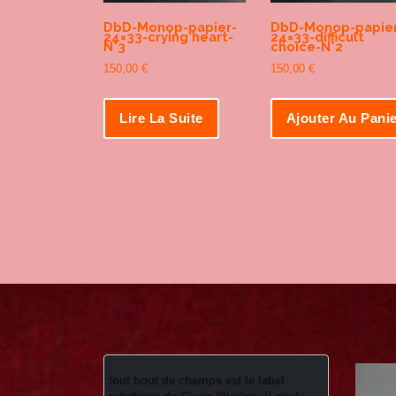
DbD-Monop-papier-
DbD-Monop-papier
24×33-crying heart-
24×33-difficult
N°3
choice-N°2
150,00
€
150,00
€
Lire La Suite
Ajouter Au Pani
tout bout de champs est le label 