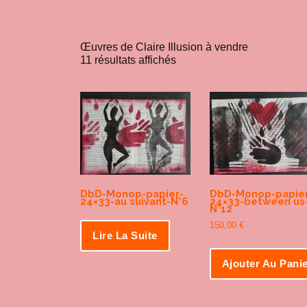
Œuvres de Claire Illusion à vendre
11 résultats affichés
DbD-Monop-papier-
DbD-Monop-papier
24×33-au suivant-N°6
24×33-between us
N°12
150,00
€
Lire La Suite
Ajouter Au Pani