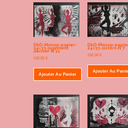
DbD-Monop-papier-
DbD-Monop-papier
24×33-jugement
24×33-sisters-N°7
dernier-N°11
150,00
€
150,00
€
Ajouter Au Pani
Ajouter Au Panier