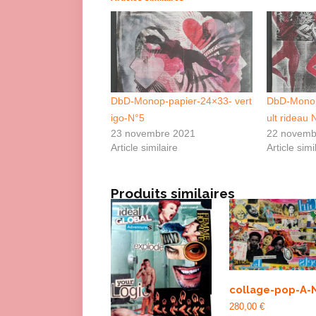
DbD-Monop-papier-24×33- vert
DbD-Monop-
igo-N°5
ult rideau 
23 novembre 2021
22 novemb
Article similaire
Article simi
Produits similaires
collage-pop-A-
280,00
€