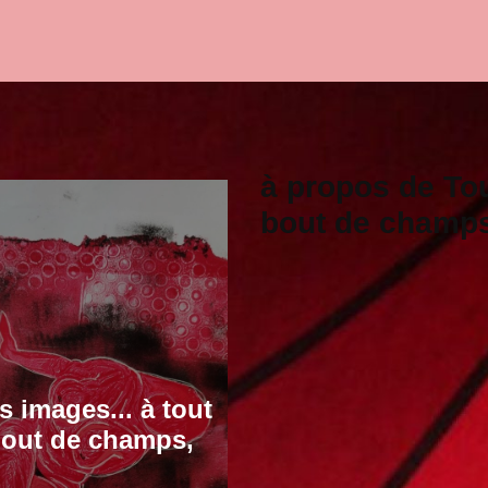
à propos de To
bout de champ
s images... à tout
out de champs,