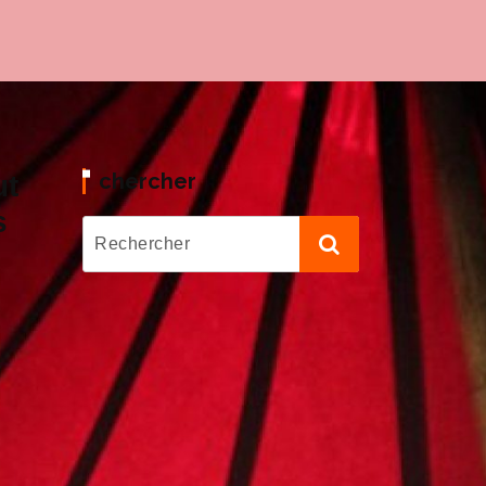
chercher
ut
s