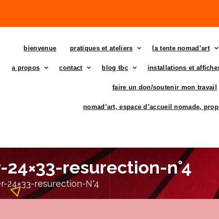
bienvenue
pratiques et ateliers
la tente nomad’art
a propos
contact
blog tbc
installations et affich
faire un don/soutenir mon travail
nomad’art, espace d’accueil nomade, prop
24×33-resurection-n°4
-24×33-resurection-N°4