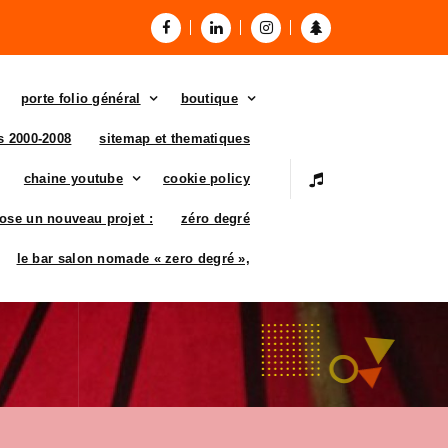
porte folio général
boutique
es 2000-2008
sitemap et thematiques
chaine youtube
cookie policy
ose un nouveau projet :
zéro degré
le bar salon nomade « zero degré »,