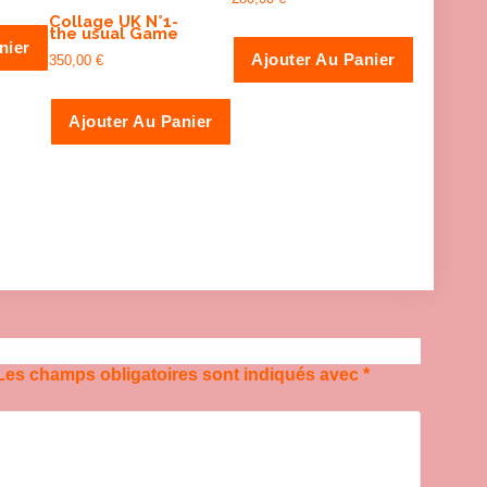
Collage UK N°1-
the usual Game
nier
Ajouter Au Panier
350,00
€
Ajouter Au Panier
Les champs obligatoires sont indiqués avec
*