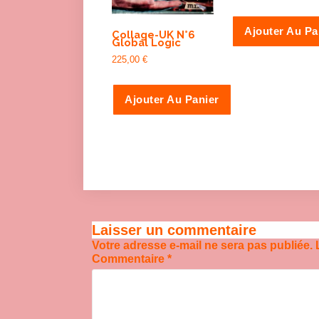
Ajouter Au Pa
Collage-UK N°6
Global Logic
225,00
€
Ajouter Au Panier
Laisser un commentaire
Votre adresse e-mail ne sera pas publiée.
Commentaire
*