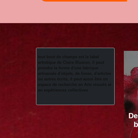
tout bout de champs est le label 
artistique de Claire Illusion, il peut 
prendre la forme d'une fabrique 
artisanale d'objets, de livres, d'articles 
ou autres écrits, il peut aussi être un 
espace de recherche en Arts visuels et 
en expériences collectives 
De
b