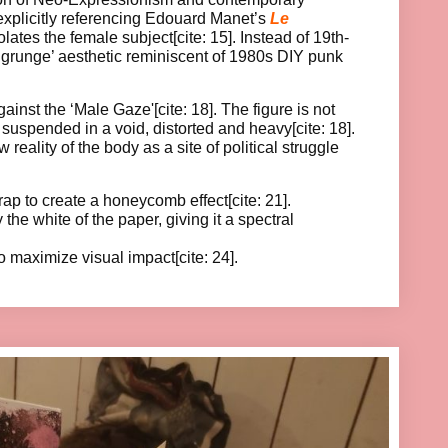
By explicitly referencing Edouard Manet’s
Le
solates the female subject[cite: 15]. Instead of 19th-
p grunge’ aesthetic reminiscent of 1980s DIY punk
inst the ‘Male Gaze'[cite: 18]. The figure is not
s suspended in a void, distorted and heavy[cite: 18].
 reality of the body as a site of political struggle
 to create a honeycomb effect[cite: 21].
 the white of the paper, giving it a spectral
o maximize visual impact[cite: 24].