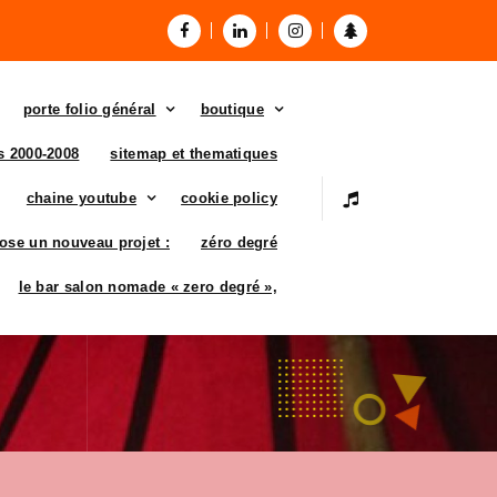
porte folio général
boutique
es 2000-2008
sitemap et thematiques
chaine youtube
cookie policy
ose un nouveau projet :
zéro degré
le bar salon nomade « zero degré »,