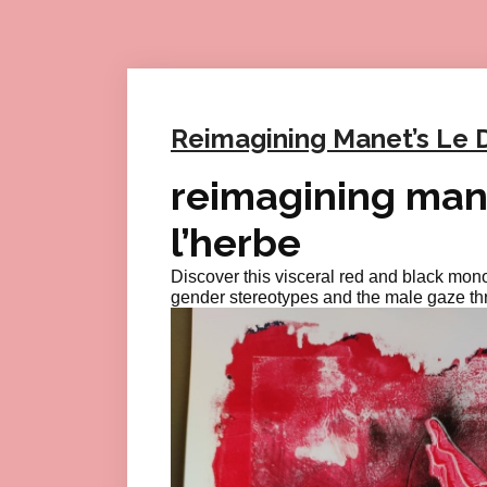
Reimagining Manet’s Le D
reimagining mane
l’herbe
Discover this visceral red and black mon
gender stereotypes and the male gaze thro