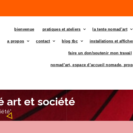
bienvenue
pratiques et ateliers
la tente nomad’art
a propos
contact
blog tbc
installations et affich
faire un don/soutenir mon travail
nomad’art, espace d’accueil nomade, prop
 art et société
iété"