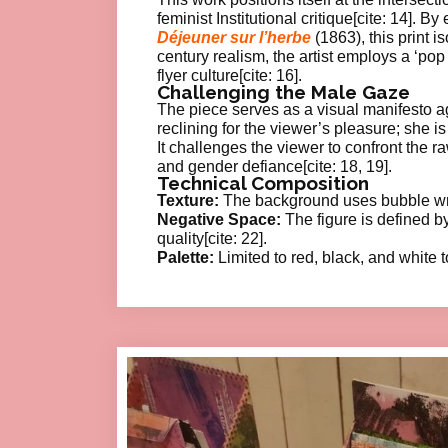
feminist Institutional critique[cite: 14]. 
Déjeuner sur l’herbe
(1863), this print i
century realism, the artist employs a ‘po
flyer culture[cite: 16].
Challenging the Male Gaze
The piece serves as a visual manifesto aga
reclining for the viewer’s pleasure; she i
It challenges the viewer to confront the raw
and gender defiance[cite: 18, 19].
Technical Composition
Texture:
The background uses bubble wrap
Negative Space:
The figure is defined by
quality[cite: 22].
Palette:
Limited to red, black, and white t