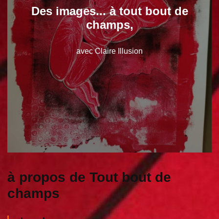
Des images... à tout bout de
champs,
avec Claire Illusion
à propos de Tout bout de
champs