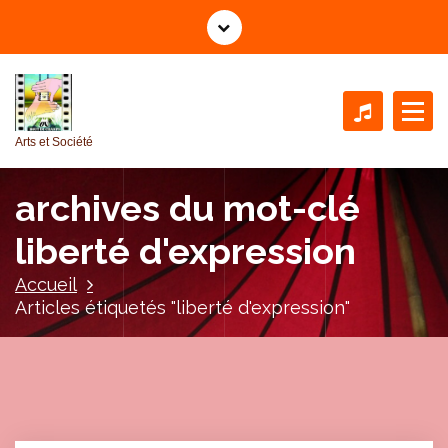
A
l
l
e
r
a
Arts et Société
u
c
archives du mot-clé
o
n
liberté d'expression
t
e
Accueil
n
Articles étiquetés "liberté d'expression"
u