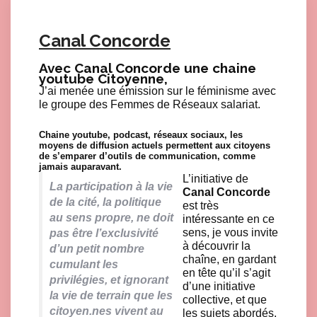
Canal Concorde
Avec Canal Concorde une chaine
youtube Citoyenne,
J’ai menée une émission sur le féminisme avec
le groupe des Femmes de Réseaux salariat.
Chaine youtube, podcast, réseaux sociaux, les
Click here to accept Marketing cookies and load this content
moyens de diffusion actuels permettent aux citoyens
de s’emparer d’outils de communication, comme
jamais auparavant.
L’initiative de
La participation à la vie
Canal Concorde
de la cité, la politique
est très
au sens propre, ne doit
intéressante en ce
sens, je vous invite
pas être l’exclusivité
à découvrir la
d’un petit nombre
chaîne, en gardant
cumulant les
en tête qu’il s’agit
privilégies, et ignorant
d’une initiative
la vie de terrain que les
collective, et que
citoyen.nes vivent au
les sujets abordés,