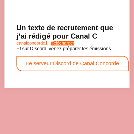
Click here to accept Marketing cookies and load this content
Un texte de recrutement que
Click here to accept Marketing cookies and load this content
j’ai rédigé pour Canal C
canalconcorde1
Télécharger
Et sur Discord, venez préparer les émissions
Le serveur Discord de Canal Concorde