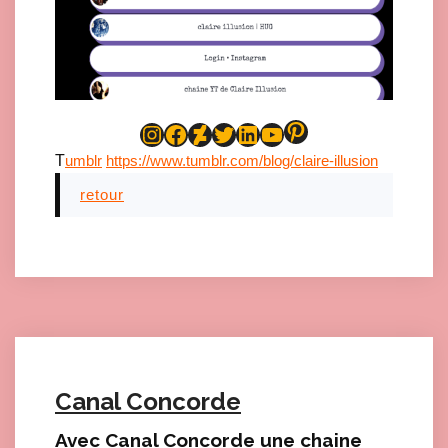
Pinterest
Instagram
Facebook
DeviantArt
Twitter
LinkedIn
YouTube
T
umblr
https://www.tumblr.com/blog/claire-illusion
retour
Canal Concorde
Avec Canal Concorde une chaine