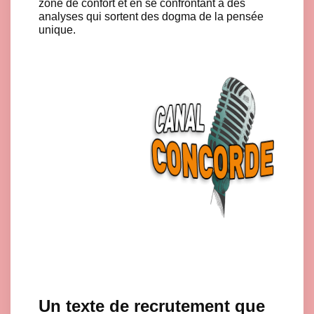
zone de confort et en se confrontant à des
analyses qui sortent des dogma de la pensée
unique.
Click here to accept Marketing cookies and load this content
Un texte de recrutement que
Click here to accept Marketing cookies and load this content