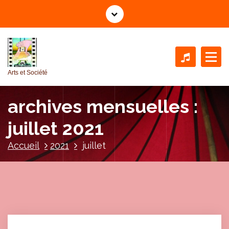
A
l
l
e
r
a
Arts et Société
u
c
archives mensuelles :
o
n
juillet 2021
t
e
Accueil
2021
juillet
n
u