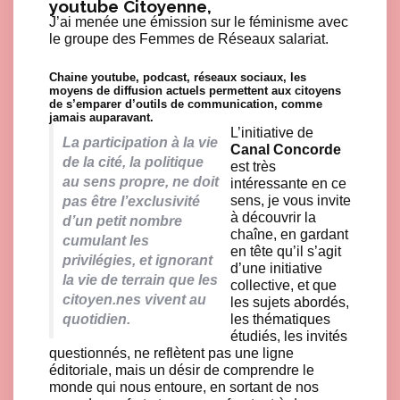
youtube Citoyenne,
J’ai menée une émission sur le féminisme avec
le groupe des Femmes de Réseaux salariat.
Chaine youtube, podcast, réseaux sociaux, les
Click here to accept Marketing cookies and load this content
moyens de diffusion actuels permettent aux citoyens
de s’emparer d’outils de communication, comme
jamais auparavant.
L’initiative de
La participation à la vie
Canal Concorde
de la cité, la politique
est très
au sens propre, ne doit
intéressante en ce
sens, je vous invite
pas être l’exclusivité
à découvrir la
d’un petit nombre
chaîne, en gardant
cumulant les
en tête qu’il s’agit
privilégies, et ignorant
d’une initiative
la vie de terrain que les
collective, et que
citoyen.nes vivent au
les sujets abordés,
quotidien.
les thématiques
étudiés, les invités
questionnés, ne reflètent pas une ligne
éditoriale, mais un désir de comprendre le
monde qui nous entoure, en sortant de nos