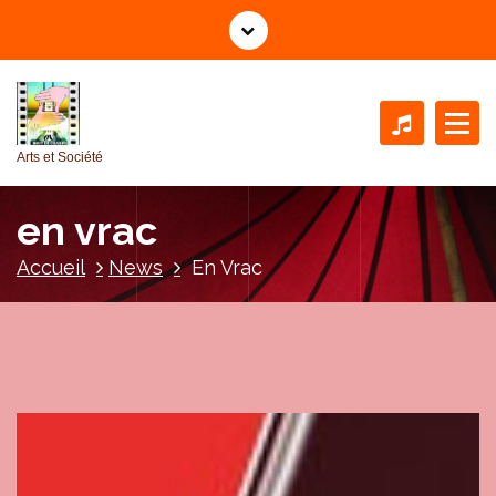
A
l
l
e
r
a
Arts et Société
u
c
en vrac
o
n
Accueil
News
En Vrac
t
e
n
u