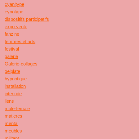
cyanitype
cynotype
dispositifs participatifs
expo-vente
fanzine
femmes et arts
festival
galerie
Galerie-collages
gelplate
hypnotique
installation
interlude
liens
male-female
matieres
mental
meubles
militant