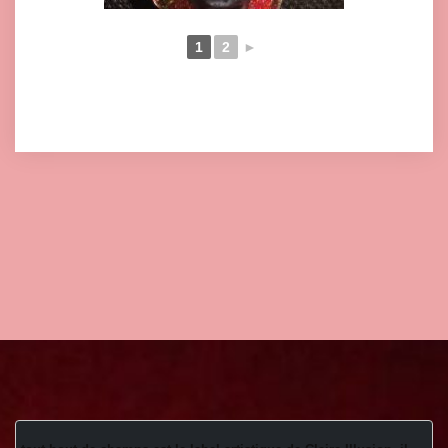
1
2
►