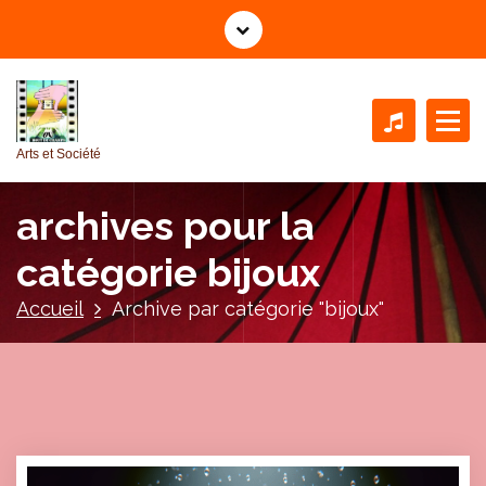
A
l
l
e
r
a
Arts et Société
u
c
archives pour la
o
n
catégorie bijoux
t
e
Accueil
Archive par catégorie "bijoux"
n
u