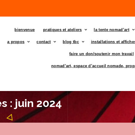
bienvenue
pratiques et ateliers
la tente nomad’art
a propos
contact
blog tbc
installations et affich
faire un don/soutenir mon travail
nomad’art, espace d’accueil nomade, prop
 : juin 2024