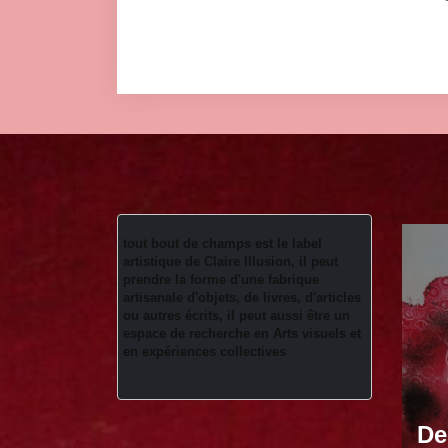
tout bout de champs est le label 
artistique de Claire Illusion, il peut 
prendre la forme d'une fabrique 
artisanale d'objets, de livres, d'articles 
ou autres écrits, il peut aussi être un 
espace de recherche en Arts visuels et 
en expériences collectives 
De