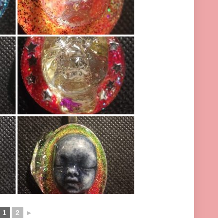
1
2
►