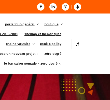
porte folio général
boutique
es 2000-2008
sitemap et thematiques
chaine youtube
cookie policy
ose un nouveau projet :
zéro degré
le bar salon nomade « zero degré »,