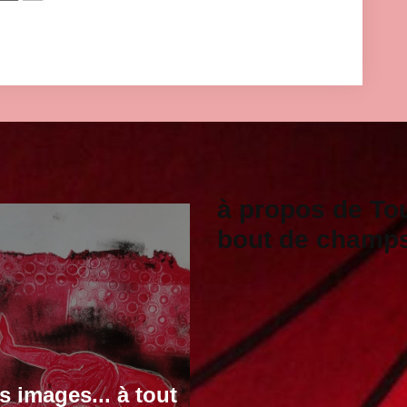
à propos de To
bout de champ
s images... à tout