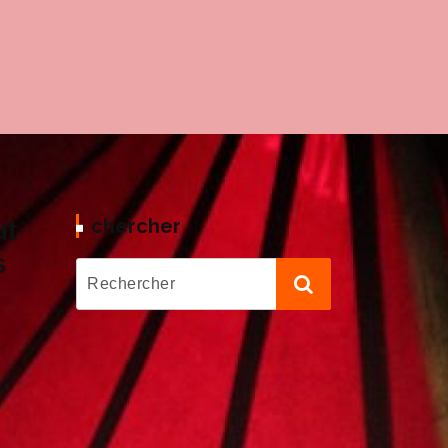
chercher
ut
s