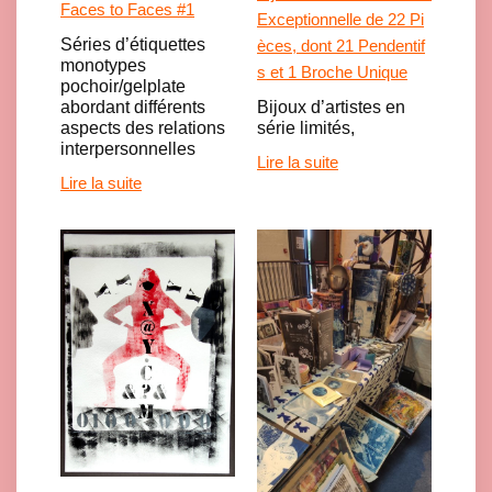
Faces to Faces #1
Exceptionnelle de 22 Pi
Séries d’étiquettes
èces, dont 21 Pendentif
monotypes
s et 1 Broche Unique
pochoir/gelplate
Bijoux d’artistes en
abordant différents
série limités,
aspects des relations
interpersonnelles
Lire la suite
Lire la suite