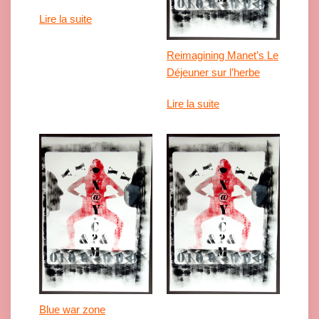
Lire la suite
Reimagining Manet’s Le
Déjeuner sur l’herbe
Lire la suite
Blue war zone