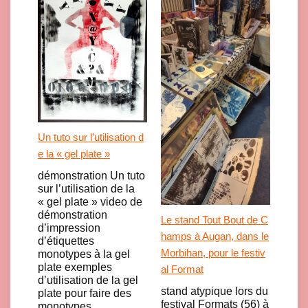
Un tuto sur l’utilisation d
e la « gel plate »
démonstration Un tuto
sur l’utilisation de la
« gel plate » video de
démonstration
Le stand Tout Bout de C
d’impression
hamps à Augan, dans le
d’étiquettes
Morbihan, pour le festiv
monotypes à la gel
plate exemples
al Format
d’utilisation de la gel
stand atypique lors du
plate pour faire des
festival Formats (56) à
monotypes