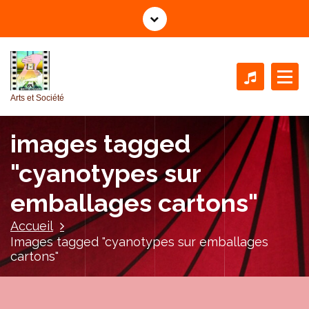
A
l
l
e
r
a
Arts et Société
u
c
images tagged
o
n
"cyanotypes sur
t
e
emballages cartons"
n
u
Accueil
Images tagged "cyanotypes sur emballages
cartons"