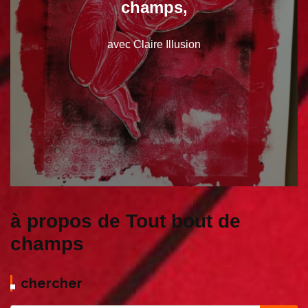
champs,
avec Claire Illusion
à propos de Tout bout de
champs
chercher