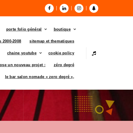
porte folio général
boutique
es 2000-2008
sitemap et thematiques
chaine youtube
cookie policy
ose un nouveau projet :
zéro degré
le bar salon nomade « zero degré »,