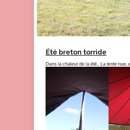
Été breton torride
Dans la chaleur de la été.. La tente nue, 