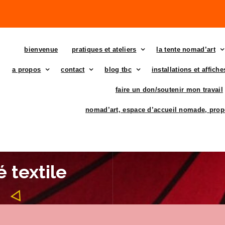
bienvenue
pratiques et ateliers
la tente nomad’art
a propos
contact
blog tbc
installations et affich
faire un don/soutenir mon travail
nomad’art, espace d’accueil nomade, prop
 textile