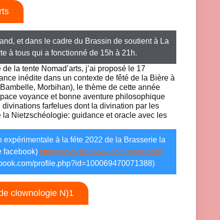
rts
nd, et dans le cadre du Brassin de soutient à La
te à tous qui a fonctionné de 15h à 21h.
de la tente Nomad’arts, j’ai proposé le 17
ance inédite dans un contexte de fêté de la Bière à
 Bambelle, Morbihan), le thème de cette année
n espace voyance et bonne aventure philosophique
divinations farfelues dont la divination par les
 la Nietzschéologie: guidance et oracle avec les
on expérimentale à la féte 2022 de la Brasserie la
e facebook)
https://www.facebook.com/labambelle/
cebook.com/profile.php?id=100069470071388)
 de clownologie N)1