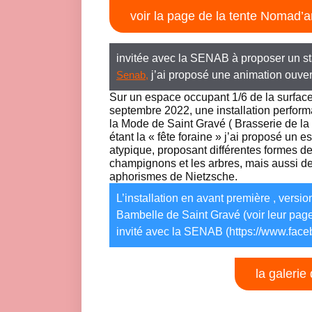
voir la page de la tente Nomad’a
invitée avec la SENAB à proposer un sta
j’ai proposé une animation ouver
Senab,
Sur un espace occupant 1/6 de la surface 
septembre 2022, une installation perform
la Mode de Saint Gravé ( Brasserie de la
étant la « fête foraine » j’ai proposé u
atypique, proposant différentes formes de 
champignons et les arbres, mais aussi de
aphorismes de Nietzsche.
L’installation en avant première , versi
Bambelle de Saint Gravé (voir leur pag
invité avec la SENAB (https://www.fa
la galerie