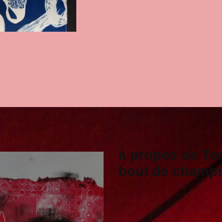
à propos de To
bout de champ