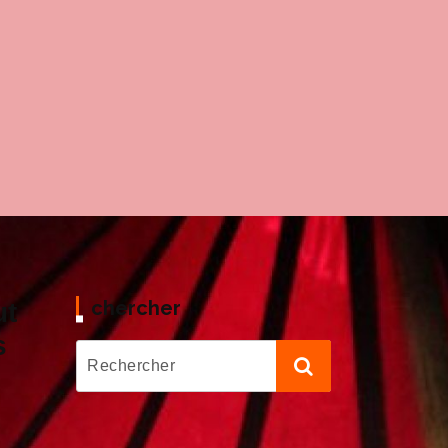
chercher
ut
s