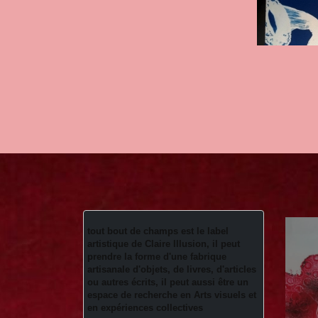
tout bout de champs est le label 
artistique de Claire Illusion, il peut 
prendre la forme d'une fabrique 
artisanale d'objets, de livres, d'articles 
ou autres écrits, il peut aussi être un 
espace de recherche en Arts visuels et 
en expériences collectives 