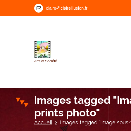
A
claire@claireillusion.fr
l
l
e
r
a
u
c
o
Arts et Société
n
t
e
n
u
images tagged "im
prints photo"
Accueil
Images tagged "image sous-