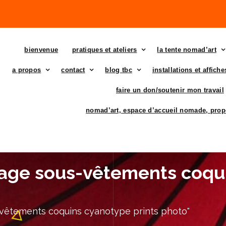
bienvenue
pratiques et ateliers
la tente nomad’art
a propos
contact
blog tbc
installations et affich
faire un don/soutenir mon travail
nomad’art, espace d’accueil nomade, prop
age sous-vêtements coqu
vêtements coquins cyanotype prints photo"