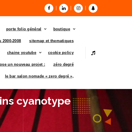
porte folio général
boutique
es 2000-2008
sitemap et thematiques
chaine youtube
cookie policy
ose un nouveau projet :
zéro degré
le bar salon nomade « zero degré »,
ins cyanotype