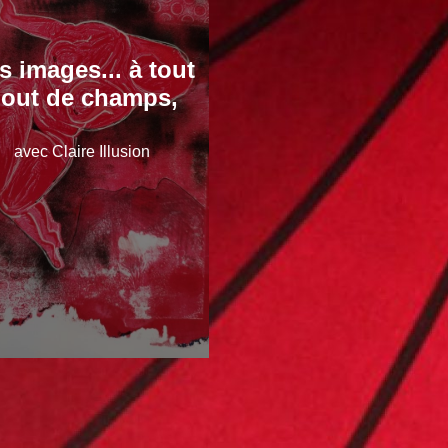
s images... à tout
out de champs,
avec Claire Illusion