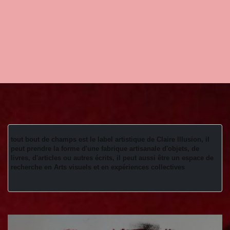
tout bout de champs est le label artistique de Claire Illusion, il 
peut prendre la forme d'une fabrique artisanale d'objets, de 
livres, d'articles ou autres écrits, il peut aussi être un espace de 
recherche en Arts visuels et en expériences collectives 