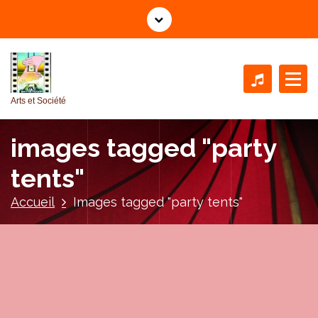
A
l
l
e
r
a
Arts et Société
u
c
images tagged "party
o
n
tents"
t
e
Accueil
Images tagged "party tents"
n
u