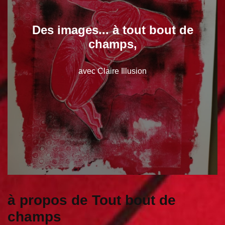
Des images... à tout bout de
champs,
avec Claire Illusion
à propos de Tout bout de
champs