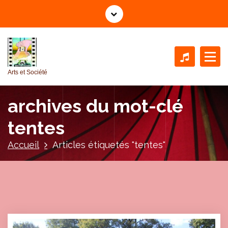
A
l
l
e
r
a
Arts et Société
u
c
archives du mot-clé
o
n
tentes
t
e
Accueil
Articles étiquetés "tentes"
n
u